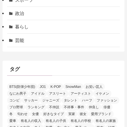
スポーツ
政治
暮らし
芸能
タグ
BTS(防弾少年団)
JO1
K-POP
SnowMan
お笑い芸人
なにわ男子
アイドル
アスリート
アーティスト
イケメン
コンビ
サッカー
ジャニーズ
タレント
ハーフ
ファッション
プロ野球
ランキング
不仲説
不祥事・事件
仲良し
俳優
冬
匂わせ
女優
好きなタイプ
実家
彼女
愛用ブランド
愛車
有名人の収入
有名人の子供
有名人の学校
有名人の家族