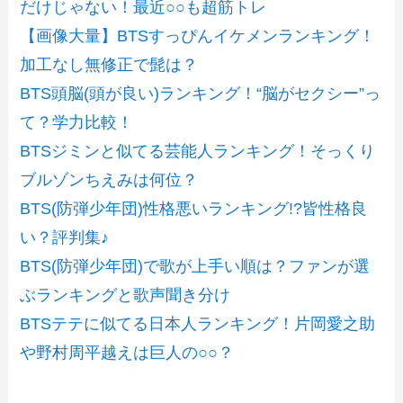
だけじゃない！最近○○も超筋トレ
【画像大量】BTSすっぴんイケメンランキング！
加工なし無修正で髭は？
BTS頭脳(頭が良い)ランキング！“脳がセクシー”っ
て？学力比較！
BTSジミンと似てる芸能人ランキング！そっくり
ブルゾンちえみは何位？
BTS(防弾少年団)性格悪いランキング!?皆性格良
い？評判集♪
BTS(防弾少年団)で歌が上手い順は？ファンが選
ぶランキングと歌声聞き分け
BTSテテに似てる日本人ランキング！片岡愛之助
や野村周平越えは巨人の○○？