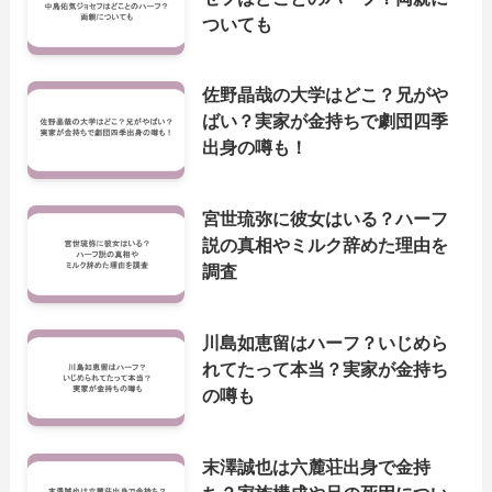
ついても
佐野晶哉の大学はどこ？兄がや
ばい？実家が金持ちで劇団四季
出身の噂も！
宮世琉弥に彼女はいる？ハーフ
説の真相やミルク辞めた理由を
調査
川島如恵留はハーフ？いじめら
れてたって本当？実家が金持ち
の噂も
末澤誠也は六麓荘出身で金持