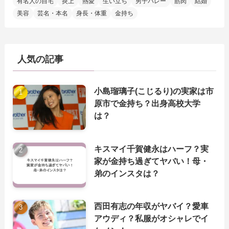
有名人の自宅
炎上
熱愛
生い立ち
男子バレー
筋肉
結婚
美容
芸名・本名
身長・体重
金持ち
人気の記事
小島瑠璃子(こじるり)の実家は市
原市で金持ち？出身高校大学
は？
キスマイ千賀健永はハーフ？実
家が金持ち過ぎてヤバい！母・
弟のインスタは？
西田有志の年収がヤバイ？愛車
アウディ？私服がオシャレでイ