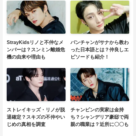
StrayKidsリノと不仲なメ
バンチャンがサナから教わ
ンバーは？スンミン離婚危
った日本語とは？仲良しエ
機の由来や理由も
ピソードも紹介！
ストレイキッズ・リノが脱
チャンビンの実家は金持
退確定？スキズの不仲やい
ち？シャンデリア豪邸で両
じめの真相を調査
親の職業は？近所に〇〇も