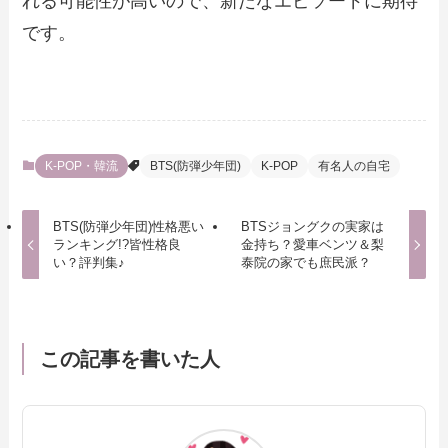
れる可能性が高いので、新たなエピソードに期待
です。
K-POP・韓流
BTS(防弾少年団)
K-POP
有名人の自宅
BTS(防弾少年団)性格悪い
BTSジョングクの実家は
ランキング!?皆性格良
金持ち？愛車ベンツ＆梨
い？評判集♪
泰院の家でも庶民派？
この記事を書いた人