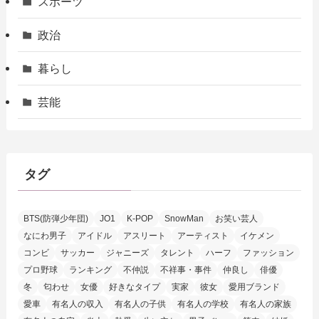
スポーツ
政治
暮らし
芸能
タグ
BTS(防弾少年団)
JO1
K-POP
SnowMan
お笑い芸人
なにわ男子
アイドル
アスリート
アーティスト
イケメン
コンビ
サッカー
ジャニーズ
タレント
ハーフ
ファッション
プロ野球
ランキング
不仲説
不祥事・事件
仲良し
俳優
冬
匂わせ
女優
好きなタイプ
実家
彼女
愛用ブランド
愛車
有名人の収入
有名人の子供
有名人の学校
有名人の家族