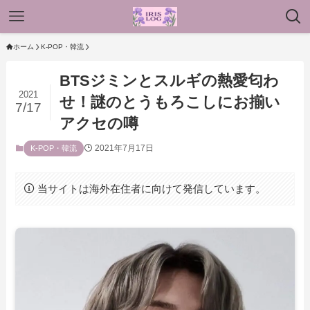
ホーム
K-POP・韓流
BTSジミンとスルギの熱愛匂わ
2021
せ！謎のとうもろこしにお揃い
7/17
アクセの噂
2021年7月17日
K-POP・韓流
当サイトは海外在住者に向けて発信しています。