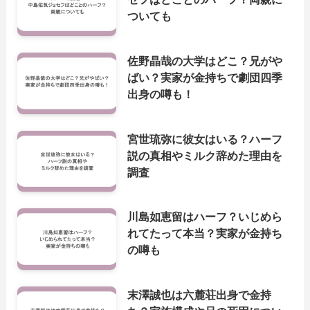
ついても
佐野晶哉の大学はどこ？兄がや
ばい？実家が金持ちで劇団四季
出身の噂も！
宮世琉弥に彼女はいる？ハーフ
説の真相やミルク辞めた理由を
調査
川島如恵留はハーフ？いじめら
れてたって本当？実家が金持ち
の噂も
末澤誠也は六麓荘出身で金持