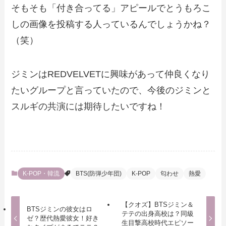
そもそも「付き合ってる」アピールでとうもろこ
しの画像を投稿する人っているんでしょうかね？
（笑）
ジミンはREDVELVETに興味があって仲良くなり
たいグループと言っていたので、今後のジミンと
スルギの共演には期待したいですね！
K-POP・韓流
BTS(防弾少年団)
K-POP
匂わせ
熱愛
【クオズ】BTSジミン＆
BTSジミンの彼女はロ
テテの出身高校は？同級
ゼ？歴代熱愛彼女！好き
生目撃高校時代エピソー