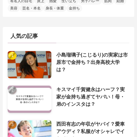
有名人の自宅
炎上
熱愛
生い立ち
男子バレー
筋肉
結婚
美容
芸名・本名
身長・体重
金持ち
人気の記事
小島瑠璃子(こじるり)の実家は市
原市で金持ち？出身高校大学
は？
キスマイ千賀健永はハーフ？実
家が金持ち過ぎてヤバい！母・
弟のインスタは？
西田有志の年収がヤバイ？愛車
アウディ？私服がオシャレでイ