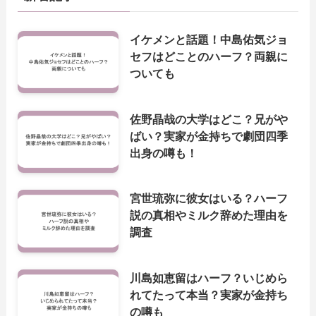
イケメンと話題！中島佑気ジョ
セフはどことのハーフ？両親に
ついても
佐野晶哉の大学はどこ？兄がや
ばい？実家が金持ちで劇団四季
出身の噂も！
宮世琉弥に彼女はいる？ハーフ
説の真相やミルク辞めた理由を
調査
川島如恵留はハーフ？いじめら
れてたって本当？実家が金持ち
の噂も