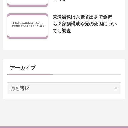
末澤誠也は六麓荘出身で金持
ち？家族構成や兄の死因につい
ても調査
アーカイブ
ア
ー
カ
イ
ブ