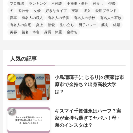
プロ野球
ランキング
不仲説
不祥事・事件
仲良し
俳優
冬
匂わせ
女優
好きなタイプ
実家
彼女
愛用ブランド
愛車
有名人の収入
有名人の子供
有名人の学校
有名人の家族
有名人の自宅
炎上
熱愛
生い立ち
男子バレー
筋肉
結婚
美容
芸名・本名
身長・体重
金持ち
人気の記事
小島瑠璃子(こじるり)の実家は市
原市で金持ち？出身高校大学
は？
キスマイ千賀健永はハーフ？実
家が金持ち過ぎてヤバい！母・
弟のインスタは？