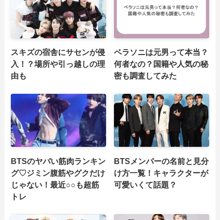
スキズの宿舎にサセンが侵
ベラソニは元男って本当？
入！？場所や引っ越しの理
何者なの？国籍や人気の秘
由も
密も調査してみた
BTSのヤバい筋肉ランキン
BTSメンバーの名前と見分
グ♡ジミン腹筋やグクだけ
け方一覧！キャラクターが
じゃない！最近○○も超筋
可愛いくて話題？
トレ