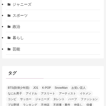
ジャニーズ
スポーツ
政治
暮らし
芸能
タグ
BTS(防弾少年団)
JO1
K-POP
SnowMan
お笑い芸人
なにわ男子
アイドル
アスリート
アーティスト
イケメン
コンビ
サッカー
ジャニーズ
タレント
ハーフ
ファッション
プロ野球
ランキング
不仲説
不祥事・事件
仲良し
俳優