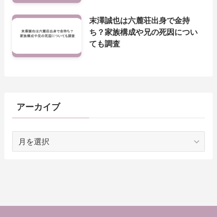
末澤誠也は六麓荘出身で金持
ち？家族構成や兄の死因につい
ても調査
アーカイブ
ア
ー
カ
イ
ブ