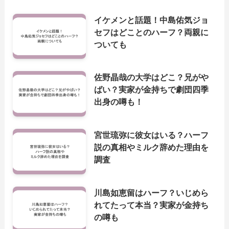
イケメンと話題！中島佑気ジョ
セフはどことのハーフ？両親に
ついても
佐野晶哉の大学はどこ？兄がや
ばい？実家が金持ちで劇団四季
出身の噂も！
宮世琉弥に彼女はいる？ハーフ
説の真相やミルク辞めた理由を
調査
川島如恵留はハーフ？いじめら
れてたって本当？実家が金持ち
の噂も