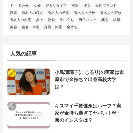
冬
匂わせ
女優
好きなタイプ
実家
彼女
愛用ブランド
愛車
有名人の収入
有名人の子供
有名人の学校
有名人の家族
有名人の自宅
炎上
熱愛
生い立ち
男子バレー
筋肉
結婚
美容
芸名・本名
身長・体重
金持ち
人気の記事
小島瑠璃子(こじるり)の実家は市
原市で金持ち？出身高校大学
は？
キスマイ千賀健永はハーフ？実
家が金持ち過ぎてヤバい！母・
弟のインスタは？