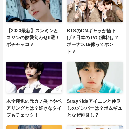
【2023最新】スンミンと
BTSのCMギャラが値下
スジンの熱愛匂わせ6選！
げ？日本のTV出演料は？
ポチャッコ？
ボーナス19億ってホン
ト？
木全翔也の元カノ炎上やペ
StrayKidsアイエンと仲良
アリングとは？好きなタイ
しのメンバーは？ボムギュ
プもチェック！
となぜ仲良し？