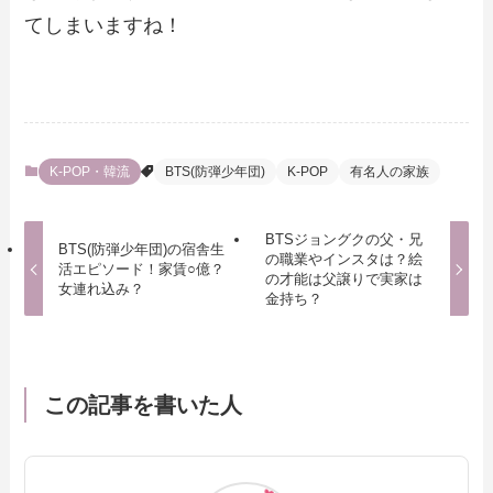
てしまいますね！
K-POP・韓流
BTS(防弾少年団)
K-POP
有名人の家族
BTSジョングクの父・兄
BTS(防弾少年団)の宿舎生
の職業やインスタは？絵
活エピソード！家賃○億？
の才能は父譲りで実家は
女連れ込み？
金持ち？
この記事を書いた人