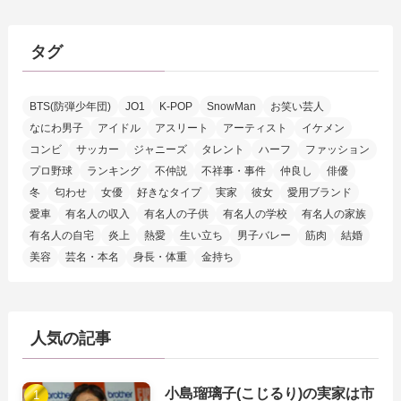
タグ
BTS(防弾少年団)
JO1
K-POP
SnowMan
お笑い芸人
なにわ男子
アイドル
アスリート
アーティスト
イケメン
コンビ
サッカー
ジャニーズ
タレント
ハーフ
ファッション
プロ野球
ランキング
不仲説
不祥事・事件
仲良し
俳優
冬
匂わせ
女優
好きなタイプ
実家
彼女
愛用ブランド
愛車
有名人の収入
有名人の子供
有名人の学校
有名人の家族
有名人の自宅
炎上
熱愛
生い立ち
男子バレー
筋肉
結婚
美容
芸名・本名
身長・体重
金持ち
人気の記事
小島瑠璃子(こじるり)の実家は市