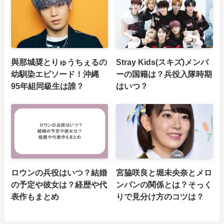
與那城奨とりゅうちぇるの
Stray Kids(スキズ)メンバ
幼馴染エピソード！沖縄
ーの国籍は？兵役入隊時期
95年組同級生は誰？
はいつ？
ロウンの兵役はいつ？結婚
宮脇咲良と堀未央奈とメロ
の予定や彼女は？経歴や代
ンパンの関係とは？そっく
表作もまとめ
りで見分け方のコツは？