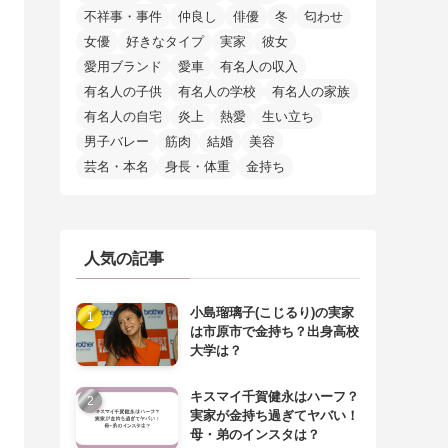
不祥事・事件
仲良し
俳優
冬
匂わせ
女優
好きなタイプ
実家
彼女
愛用ブランド
愛車
有名人の収入
有名人の子供
有名人の学校
有名人の家族
有名人の自宅
炎上
熱愛
生い立ち
男子バレー
筋肉
結婚
美容
芸名・本名
身長・体重
金持ち
人気の記事
小島瑠璃子(こじるり)の実家
は市原市で金持ち？出身高校
大学は？
キスマイ千賀健永はハーフ？
実家が金持ち過ぎてヤバい！
母・弟のインスタは？