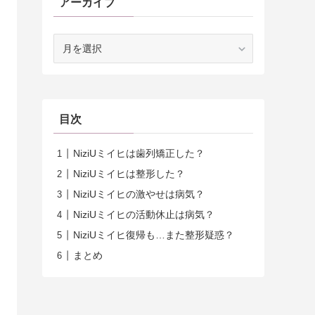
アーカイブ
ア
ー
カ
イ
ブ
目次
NiziUミイヒは歯列矯正した？
NiziUミイヒは整形した？
NiziUミイヒの激やせは病気？
NiziUミイヒの活動休止は病気？
NiziUミイヒ復帰も…また整形疑惑？
まとめ