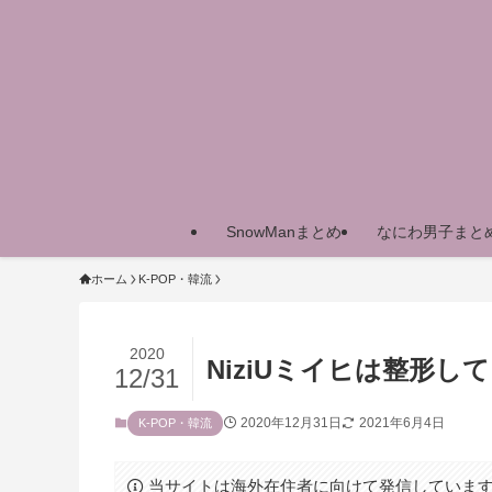
SnowManまとめ
なにわ男子まと
ホーム
K-POP・韓流
2020
NiziUミイヒは整形
12/31
2020年12月31日
2021年6月4日
K-POP・韓流
当サイトは海外在住者に向けて発信していま