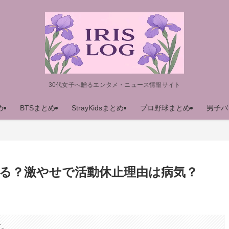
30代女子へ贈るエンタメ・ニュース情報サイト
め
BTSまとめ
StrayKidsまとめ
プロ野球まとめ
男子バ
してる？激やせで活動休止理由は病気？
す。