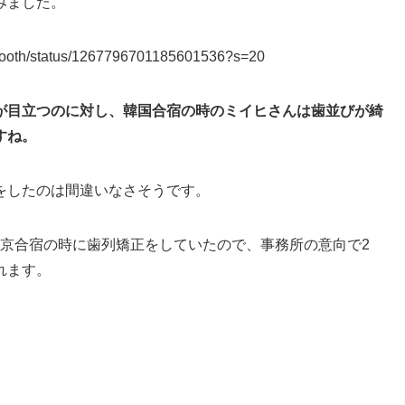
みました。
s_tooth/status/1267796701185601536?s=20
が目立つのに対し、韓国合宿の時のミイヒさんは歯並びが綺
すね。
をしたのは間違いなさそうです。
も東京合宿の時に歯列矯正をしていたので、事務所の意向で2
れます。