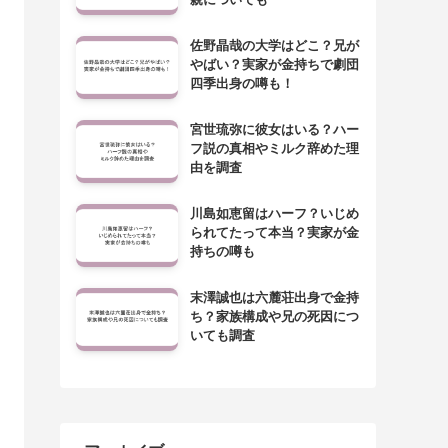
佐野晶哉の大学はどこ？兄が
やばい？実家が金持ちで劇団
四季出身の噂も！
宮世琉弥に彼女はいる？ハー
フ説の真相やミルク辞めた理
由を調査
川島如恵留はハーフ？いじめ
られてたって本当？実家が金
持ちの噂も
末澤誠也は六麓荘出身で金持
ち？家族構成や兄の死因につ
いても調査