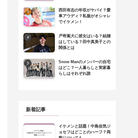
西田有志の年収がヤバイ？愛
車アウディ？私服がオシャレ
でイケメン！
戸嵜嵩大に彼女はいる？結婚
はしている？田中真美子との
関係とは
Snow Manのメンバーの自宅
はどこ？一人暮らしと実家暮
らしはそれぞれ誰
新着記事
イケメンと話題！中島佑気ジ
ョセフはどことのハーフ？両
親についても