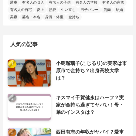
愛車
有名人の収入
有名人の子供
有名人の学校
有名人の家族
有名人の自宅
炎上
熱愛
生い立ち
男子バレー
筋肉
結婚
美容
芸名・本名
身長・体重
金持ち
人気の記事
小島瑠璃子(こじるり)の実家は市
原市で金持ち？出身高校大学
は？
キスマイ千賀健永はハーフ？実
家が金持ち過ぎてヤバい！母・
弟のインスタは？
西田有志の年収がヤバイ？愛車