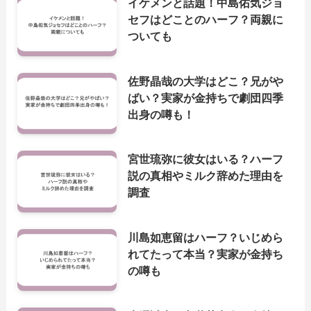
イケメンと話題！中島佑気ジョ
セフはどことのハーフ？両親に
ついても
佐野晶哉の大学はどこ？兄がや
ばい？実家が金持ちで劇団四季
出身の噂も！
宮世琉弥に彼女はいる？ハーフ
説の真相やミルク辞めた理由を
調査
川島如恵留はハーフ？いじめら
れてたって本当？実家が金持ち
の噂も