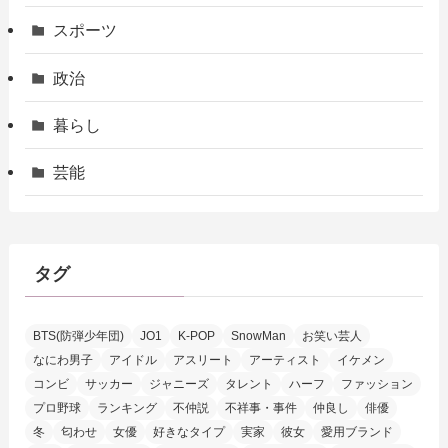
スポーツ
政治
暮らし
芸能
タグ
BTS(防弾少年団)
JO1
K-POP
SnowMan
お笑い芸人
なにわ男子
アイドル
アスリート
アーティスト
イケメン
コンビ
サッカー
ジャニーズ
タレント
ハーフ
ファッション
プロ野球
ランキング
不仲説
不祥事・事件
仲良し
俳優
冬
匂わせ
女優
好きなタイプ
実家
彼女
愛用ブランド