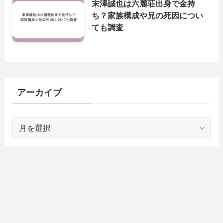
末澤誠也は六麓荘出身で金持
ち？家族構成や兄の死因につい
ても調査
アーカイブ
ア
ー
カ
イ
ブ
Home
Contact
Sitemap
About us
Privacy Policy
免責事項
メニュー
検索
トップへ