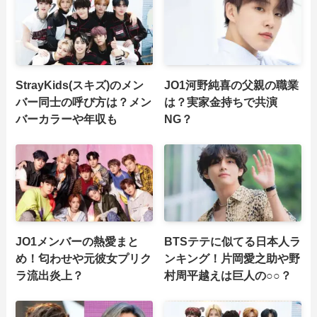
StrayKids(スキズ)のメン
JO1河野純喜の父親の職業
バー同士の呼び方は？メン
は？実家金持ちで共演
バーカラーや年収も
NG？
JO1メンバーの熱愛まと
BTSテテに似てる日本人ラ
め！匂わせや元彼女プリク
ンキング！片岡愛之助や野
ラ流出炎上？
村周平越えは巨人の○○？