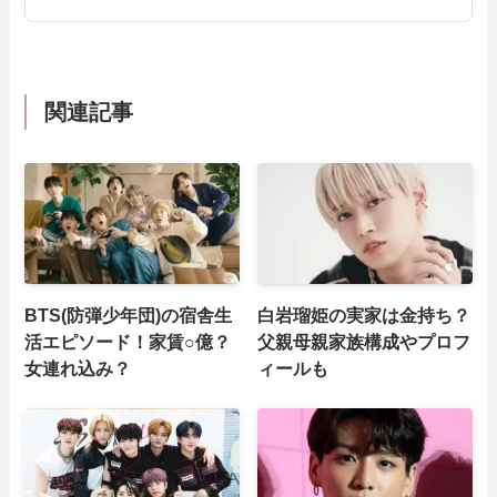
関連記事
BTS(防弾少年団)の宿舎生
白岩瑠姫の実家は金持ち？
活エピソード！家賃○億？
父親母親家族構成やプロフ
女連れ込み？
ィールも