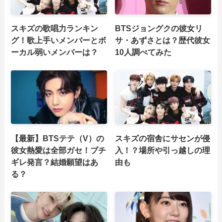
スキズの歌唱力ランキン
BTSジョングクの彼女リ
グ！歌上手いメンバーとボ
サ・あずさとは？歴代彼女
ーカル弱いメンバーは？
10人調べてみた
【最新】BTSテテ（V）の
スキズの宿舎にサセンが侵
彼女熱愛は全部ガセ！ブチ
入！？場所や引っ越しの理
ギレ発言？結婚願望はあ
由も
る？