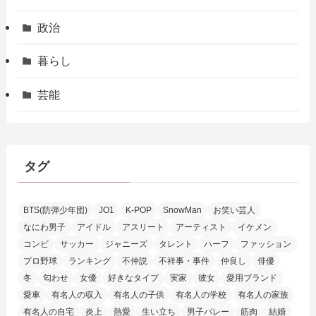
政治
暮らし
芸能
タグ
BTS(防弾少年団)
JO1
K-POP
SnowMan
お笑い芸人
なにわ男子
アイドル
アスリート
アーティスト
イケメン
コンビ
サッカー
ジャニーズ
タレント
ハーフ
ファッション
プロ野球
ランキング
不仲説
不祥事・事件
仲良し
俳優
冬
匂わせ
女優
好きなタイプ
実家
彼女
愛用ブランド
愛車
有名人の収入
有名人の子供
有名人の学校
有名人の家族
有名人の自宅
炎上
熱愛
生い立ち
男子バレー
筋肉
結婚