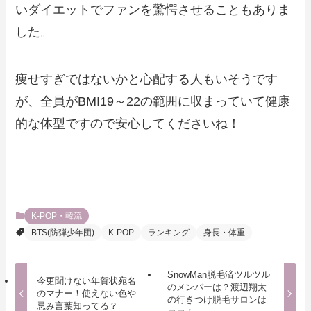
いダイエットでファンを驚愕させることもありま
した。
痩せすぎではないかと心配する人もいそうです
が、全員がBMI19～22の範囲に収まっていて健康
的な体型ですので安心してくださいね！
K-POP・韓流
BTS(防弾少年団)
K-POP
ランキング
身長・体重
SnowMan脱毛済ツルツル
今更聞けない年賀状宛名
のメンバーは？渡辺翔太
のマナー！使えない色や
の行きつけ脱毛サロンは
忌み言葉知ってる？