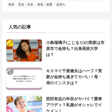
美容
芸名・本名
身長・体重
金持ち
人気の記事
小島瑠璃子(こじるり)の実家は市
原市で金持ち？出身高校大学
は？
キスマイ千賀健永はハーフ？実
家が金持ち過ぎてヤバい！母・
弟のインスタは？
西田有志の年収がヤバイ？愛車
アウディ？私服がオシャレでイ
ケメン！