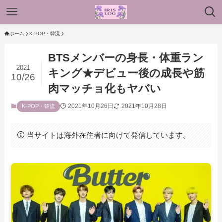
ホーム
K-POP・韓流
BTSメンバーの身長・体重ラン
2021
キング★デビュー後の成長や筋
10/26
肉マッチョ化もヤバい
2021年10月26日
2021年10月28日
K-POP・韓流
当サイトは海外在住者に向けて発信しています。