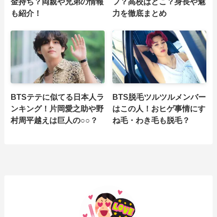
金持ち？両親や兄弟の情報
フ？高校はどこ？身長や魅
も紹介！
力を徹底まとめ
BTSテテに似てる日本人ラ
BTS脱毛ツルツルメンバー
ンキング！片岡愛之助や野
はこの人！おヒゲ事情にす
村周平越えは巨人の○○？
ね毛・わき毛も脱毛？