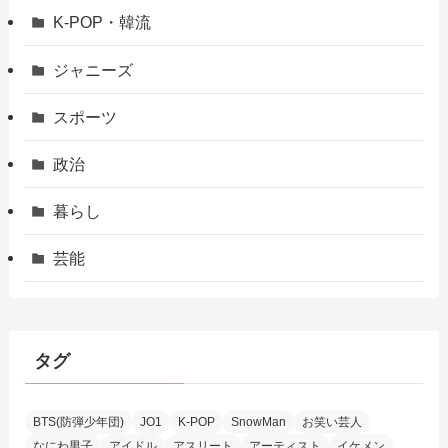
K-POP・韓流
ジャニーズ
スポーツ
政治
暮らし
芸能
タグ
BTS(防弾少年団)
JO1
K-POP
SnowMan
お笑い芸人
なにわ男子
アイドル
アスリート
アーティスト
イケメン