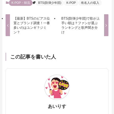
K-POP・韓流
BTS(防弾少年団)
K-POP
有名人の収入
【最新】BTSのピアス位
BTS(防弾少年団)で歌が上
置とブランド調査！一番
手い順は？ファンが選ぶ
多いのはユンギ？ジミ
ランキングと歌声聞き分
ン？
け
この記事を書いた人
あいりす