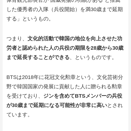
体育観光部長官が“国威発揚の功績がある”と推薦
した優秀者の入隊（兵役開始）を満30歳まで延期
する」というもの。
つまり、
文化的活動で韓国の地位を向上させた功
労者と認められた人の兵役の期限を28歳から30歳
まで延長することができる
、というものです。
BTSは2018年に花冠文化勲章という、文化芸術分
野で韓国国家の発展に貢献した人に贈られる勲章
を受けており、
ジン
を含めてBTSメンバーの兵役
が30歳まで延期になる可能性が非常に高い
とされ
ています。