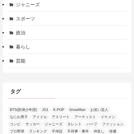
ジャニーズ
スポーツ
政治
暮らし
芸能
タグ
BTS(防弾少年団)
JO1
K-POP
SnowMan
お笑い芸人
なにわ男子
アイドル
アスリート
アーティスト
イケメン
コンビ
サッカー
ジャニーズ
タレント
ハーフ
ファッション
プロ野球
ランキング
不仲説
不祥事・事件
仲良し
俳優