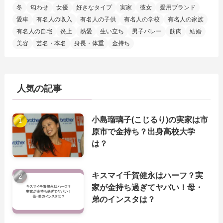
冬
匂わせ
女優
好きなタイプ
実家
彼女
愛用ブランド
愛車
有名人の収入
有名人の子供
有名人の学校
有名人の家族
有名人の自宅
炎上
熱愛
生い立ち
男子バレー
筋肉
結婚
美容
芸名・本名
身長・体重
金持ち
人気の記事
小島瑠璃子(こじるり)の実家は市
原市で金持ち？出身高校大学
は？
キスマイ千賀健永はハーフ？実
家が金持ち過ぎてヤバい！母・
弟のインスタは？