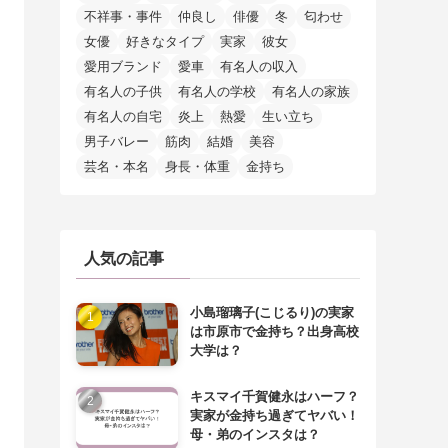
不祥事・事件
仲良し
俳優
冬
匂わせ
女優
好きなタイプ
実家
彼女
愛用ブランド
愛車
有名人の収入
有名人の子供
有名人の学校
有名人の家族
有名人の自宅
炎上
熱愛
生い立ち
男子バレー
筋肉
結婚
美容
芸名・本名
身長・体重
金持ち
人気の記事
小島瑠璃子(こじるり)の実家
は市原市で金持ち？出身高校
大学は？
キスマイ千賀健永はハーフ？
実家が金持ち過ぎてヤバい！
母・弟のインスタは？