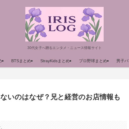
30代女子へ贈るエンタメ・ニュース情報サイト
め
BTSまとめ
StrayKidsまとめ
プロ野球まとめ
男子バ
女がいないのはなぜ？兄と経営のお店情報も
す。