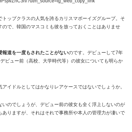
CHPsjwZhC3h/?utm_source=ig_web_copy_link
界でトップクラスの人気を誇るカリスマボーイズグループ。そ
すので、韓国のマスコミも彼を放っておくことはありませ
愛報道を一度もされたことがない
のです。デビューして7年
のデビュー前（高校、大学時代等）の彼女についても明らか
気アイドルとしてはかなりレアケースではないでしょうか。
ないのでしょうが、デビュー前の彼女も全く浮上しないのが
もありますが、それはそれで事務所や本人の管理力が凄いで