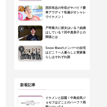
西田有志の年収がヤバイ？愛
車アウディ？私服がオシャレ
でイケメン！
戸嵜嵩大に彼女はいる？結婚
はしている？田中真美子との
関係とは
Snow Manのメンバーの自宅
はどこ？一人暮らしと実家暮
らしはそれぞれ誰
新着記事
イケメンと話題！中島佑気ジ
ョセフはどことのハーフ？両
親についても