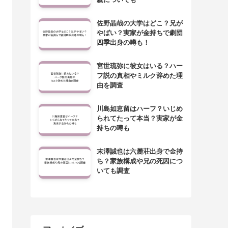
佐野晶哉の大学はどこ？兄が
やばい？実家が金持ちで劇団
四季出身の噂も！
宮世琉弥に彼女はいる？ハー
フ説の真相やミルク辞めた理
由を調査
川島如恵留はハーフ？いじめ
られてたって本当？実家が金
持ちの噂も
末澤誠也は六麓荘出身で金持
ち？家族構成や兄の死因につ
いても調査