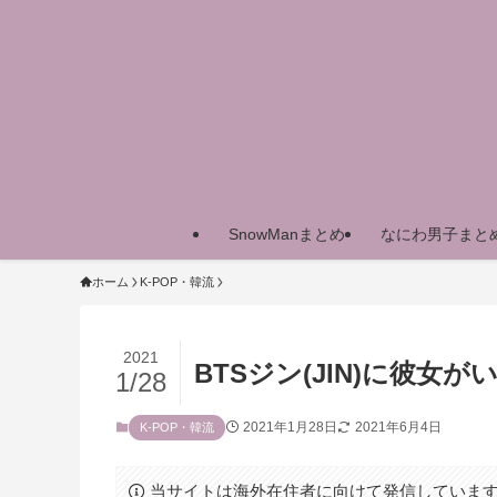
SnowManまとめ
なにわ男子まと
ホーム
K-POP・韓流
2021
BTSジン(JIN)に彼
1/28
2021年1月28日
2021年6月4日
K-POP・韓流
当サイトは海外在住者に向けて発信していま