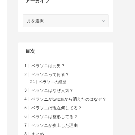
アーカイブ
ア
ー
カ
イ
ブ
目次
ベラソニは元男？
ベラソニって何者？
ベラソニの経歴
ベラソニはなぜ人気？
ベラソニがtwitchiから消えたのはなぜ？
ベラソニは現在何してる？
ベラソニは整形してる？
ベラソニが炎上した理由
まとめ