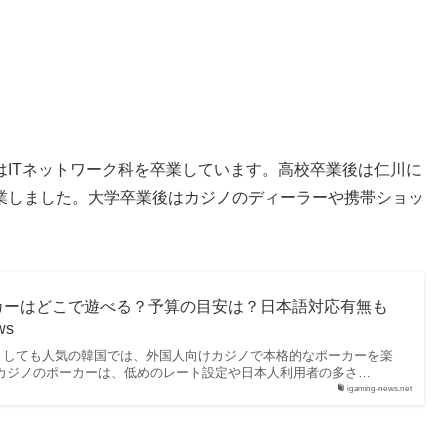
はITネットワーク科を卒業しています。高校卒業後は仁川に
業しました。大学卒業後はカジノのディーラーや携帯ショッ
カーはどこで遊べる？予算の目安は？日本語対応有無も
ws
としても人気の韓国では、外国人向けカジノで本格的なポーカーを楽
 カジノのポーカーは、低めのレート設定や日本人利用者の多さ…
igaming-news.net