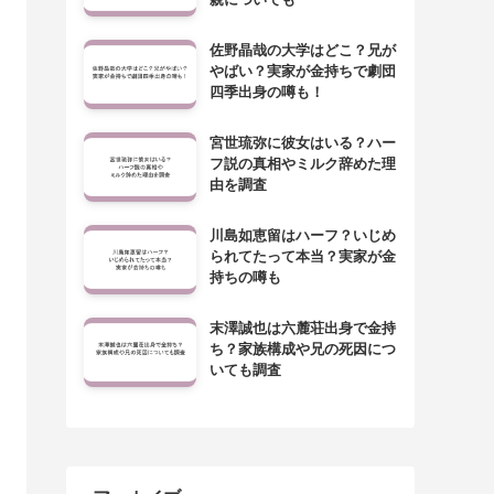
佐野晶哉の大学はどこ？兄が
やばい？実家が金持ちで劇団
四季出身の噂も！
宮世琉弥に彼女はいる？ハー
フ説の真相やミルク辞めた理
由を調査
川島如恵留はハーフ？いじめ
られてたって本当？実家が金
持ちの噂も
末澤誠也は六麓荘出身で金持
ち？家族構成や兄の死因につ
いても調査