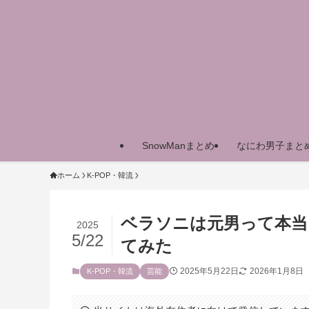
SnowManまとめ
なにわ男子まと
ホーム
K-POP・韓流
ベラソニは元男って本当
2025
5/22
てみた
2025年5月22日
2026年1月8日
K-POP・韓流
芸能