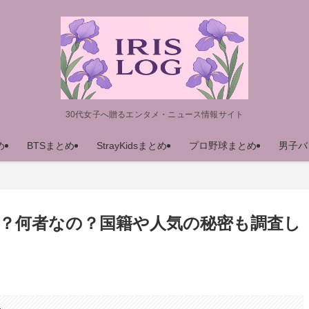
30代女子へ贈るエンタメ・ニュース情報サイト
め
BTSまとめ
StrayKidsまとめ
プロ野球まとめ
男子バ
？何者なの？国籍や人気の秘密も調査し