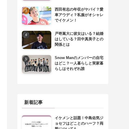
西田有志の年収がヤバイ？愛
車アウディ？私服がオシャレ
でイケメン！
戸嵜嵩大に彼女はいる？結婚
はしている？田中真美子との
関係とは
Snow Manのメンバーの自宅
はどこ？一人暮らしと実家暮
らしはそれぞれ誰
新着記事
イケメンと話題！中島佑気ジ
ョセフはどことのハーフ？両
親についても