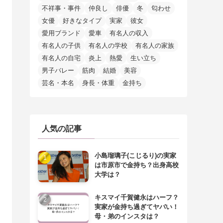
不祥事・事件
仲良し
俳優
冬
匂わせ
女優
好きなタイプ
実家
彼女
愛用ブランド
愛車
有名人の収入
有名人の子供
有名人の学校
有名人の家族
有名人の自宅
炎上
熱愛
生い立ち
男子バレー
筋肉
結婚
美容
芸名・本名
身長・体重
金持ち
人気の記事
小島瑠璃子(こじるり)の実家
は市原市で金持ち？出身高校
大学は？
キスマイ千賀健永はハーフ？
実家が金持ち過ぎてヤバい！
母・弟のインスタは？