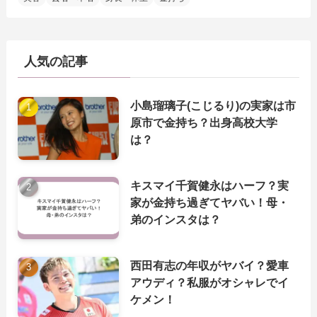
人気の記事
小島瑠璃子(こじるり)の実家は市
原市で金持ち？出身高校大学
は？
キスマイ千賀健永はハーフ？実
家が金持ち過ぎてヤバい！母・
弟のインスタは？
西田有志の年収がヤバイ？愛車
アウディ？私服がオシャレでイ
ケメン！