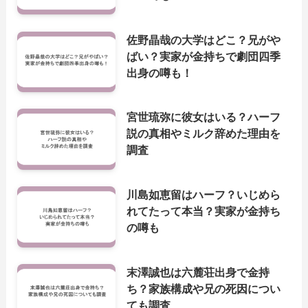
佐野晶哉の大学はどこ？兄がや
ばい？実家が金持ちで劇団四季
出身の噂も！
宮世琉弥に彼女はいる？ハーフ
説の真相やミルク辞めた理由を
調査
川島如恵留はハーフ？いじめら
れてたって本当？実家が金持ち
の噂も
末澤誠也は六麓荘出身で金持
ち？家族構成や兄の死因につい
ても調査