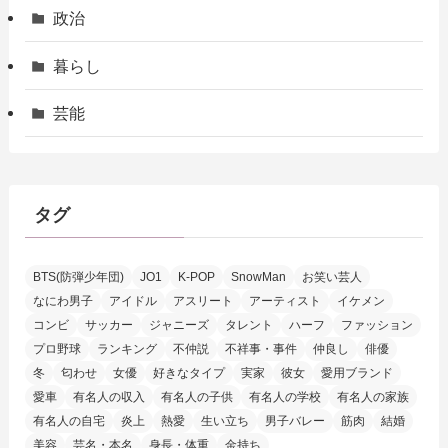
政治
暮らし
芸能
タグ
BTS(防弾少年団)
JO1
K-POP
SnowMan
お笑い芸人
なにわ男子
アイドル
アスリート
アーティスト
イケメン
コンビ
サッカー
ジャニーズ
タレント
ハーフ
ファッション
プロ野球
ランキング
不仲説
不祥事・事件
仲良し
俳優
冬
匂わせ
女優
好きなタイプ
実家
彼女
愛用ブランド
愛車
有名人の収入
有名人の子供
有名人の学校
有名人の家族
有名人の自宅
炎上
熱愛
生い立ち
男子バレー
筋肉
結婚
美容
芸名・本名
身長・体重
金持ち