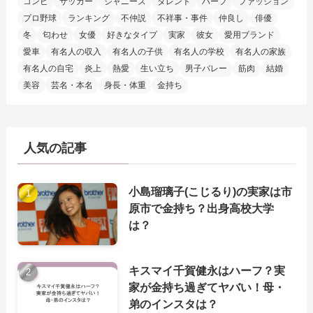
コンビ
サッカー
ジャニーズ
タレント
ハーフ
ファッション
プロ野球
ランキング
不仲説
不祥事・事件
仲良し
俳優
冬
匂わせ
女優
好きなタイプ
実家
彼女
愛用ブランド
愛車
有名人の収入
有名人の子供
有名人の学校
有名人の家族
有名人の自宅
炎上
熱愛
生い立ち
男子バレー
筋肉
結婚
美容
芸名・本名
身長・体重
金持ち
人気の記事
小島瑠璃子(こじるり)の実家は市
原市で金持ち？出身高校大学
は？
キスマイ千賀健永はハーフ？実
家が金持ち過ぎてヤバい！母・
弟のインスタは？