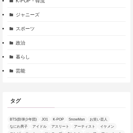
K-POP・韓流
ジャニーズ
スポーツ
政治
暮らし
芸能
タグ
BTS(防弾少年団)
JO1
K-POP
SnowMan
お笑い芸人
なにわ男子
アイドル
アスリート
アーティスト
イケメン