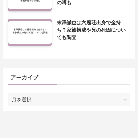
の噂も
末澤誠也は六麓荘出身で金持
ち？家族構成や兄の死因につい
ても調査
アーカイブ
ア
ー
カ
イ
ブ