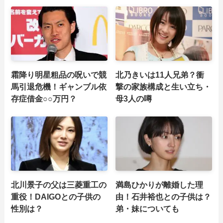
霜降り明星粗品の呪いで競
北乃きいは11人兄弟？衝
馬引退危機！ギャンブル依
撃の家族構成と生い立ち・
存症借金○○万円？
母3人の噂
北川景子の父は三菱重工の
満島ひかりが離婚した理
重役！DAIGOとの子供の
由！石井裕也との子供は？
性別は？
弟・妹についても