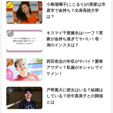
小島瑠璃子(こじるり)の実家は市
原市で金持ち？出身高校大学
は？
キスマイ千賀健永はハーフ？実
家が金持ち過ぎてヤバい！母・
弟のインスタは？
西田有志の年収がヤバイ？愛車
アウディ？私服がオシャレでイ
ケメン！
戸嵜嵩大に彼女はいる？結婚は
している？田中真美子との関係
とは