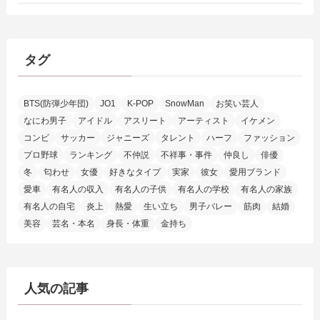
タグ
BTS(防弾少年団)
JO1
K-POP
SnowMan
お笑い芸人
なにわ男子
アイドル
アスリート
アーティスト
イケメン
コンビ
サッカー
ジャニーズ
タレント
ハーフ
ファッション
プロ野球
ランキング
不仲説
不祥事・事件
仲良し
俳優
冬
匂わせ
女優
好きなタイプ
実家
彼女
愛用ブランド
愛車
有名人の収入
有名人の子供
有名人の学校
有名人の家族
有名人の自宅
炎上
熱愛
生い立ち
男子バレー
筋肉
結婚
美容
芸名・本名
身長・体重
金持ち
人気の記事