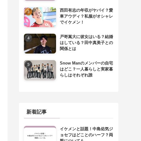
西田有志の年収がヤバイ？愛
車アウディ？私服がオシャレ
でイケメン！
戸嵜嵩大に彼女はいる？結婚
はしている？田中真美子との
関係とは
Snow Manのメンバーの自宅
はどこ？一人暮らしと実家暮
らしはそれぞれ誰
新着記事
イケメンと話題！中島佑気ジ
ョセフはどことのハーフ？両
親についても