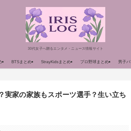
30代女子へ贈るエンタメ・ニュース情報サイト
め
BTSまとめ
StrayKidsまとめ
プロ野球まとめ
男子バ
？実家の家族もスポーツ選手？生い立ち