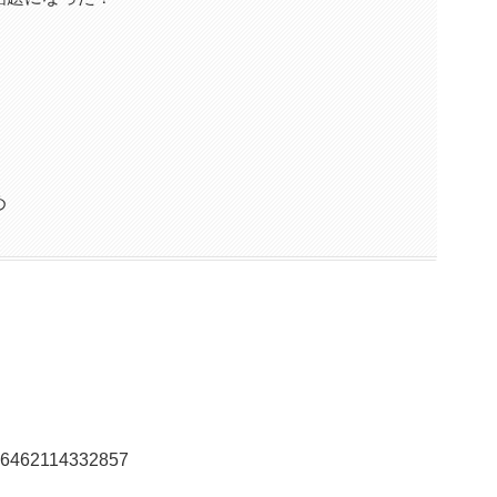
め
3146462114332857