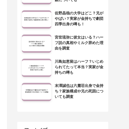
佐野晶哉の大学はどこ？兄が
やばい？実家が金持ちで劇団
四季出身の噂も！
宮世琉弥に彼女はいる？ハー
フ説の真相やミルク辞めた理
由を調査
川島如恵留はハーフ？いじめ
られてたって本当？実家が金
持ちの噂も
末澤誠也は六麓荘出身で金持
ち？家族構成や兄の死因につ
いても調査