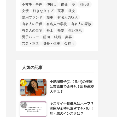
不祥事・事件
仲良し
俳優
冬
匂わせ
女優
好きなタイプ
実家
彼女
愛用ブランド
愛車
有名人の収入
有名人の子供
有名人の学校
有名人の家族
有名人の自宅
炎上
熱愛
生い立ち
男子バレー
筋肉
結婚
美容
芸名・本名
身長・体重
金持ち
人気の記事
小島瑠璃子(こじるり)の実家
は市原市で金持ち？出身高校
大学は？
キスマイ千賀健永はハーフ？
実家が金持ち過ぎてヤバい！
母・弟のインスタは？