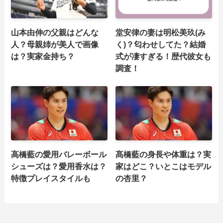
山本由伸の父親はどんな
堂安律の妻は明松美玖(み
人？母親姉が美人で画像
く)？匂わせしてた？結婚
は？実家金持ち？
式が凄すぎる！歴代彼女も
調査！
高橋藍の愛用バレーボール
髙橋藍の身長や体重は？実
シューズは？愛用香水は？
家はどこ？いとこはモデル
特徴プレイスタイルも
の杏里？