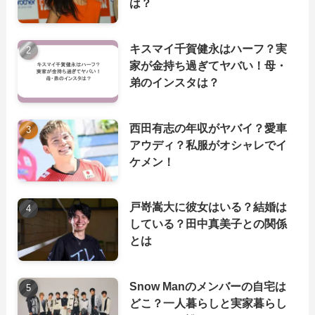
は？
キスマイ千賀健永はハーフ？実
家が金持ち過ぎてヤバい！母・
弟のインスタは？
西田有志の年収がヤバイ？愛車
アウディ？私服がオシャレでイ
ケメン！
戸嵜嵩大に彼女はいる？結婚は
している？田中真美子との関係
とは
Snow Manのメンバーの自宅は
どこ？一人暮らしと実家暮らし