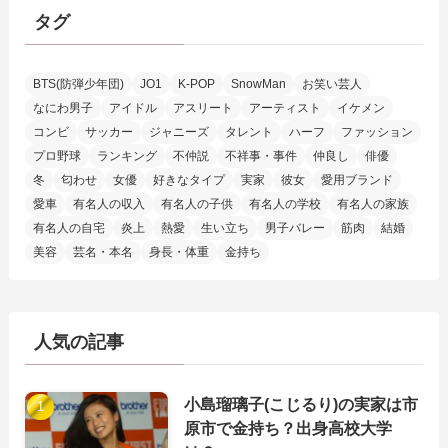
タグ
BTS(防弾少年団)
JO1
K-POP
SnowMan
お笑い芸人
なにわ男子
アイドル
アスリート
アーティスト
イケメン
コンビ
サッカー
ジャニーズ
タレント
ハーフ
ファッション
プロ野球
ランキング
不仲説
不祥事・事件
仲良し
俳優
冬
匂わせ
女優
好きなタイプ
実家
彼女
愛用ブランド
愛車
有名人の収入
有名人の子供
有名人の学校
有名人の家族
有名人の自宅
炎上
熱愛
生い立ち
男子バレー
筋肉
結婚
美容
芸名・本名
身長・体重
金持ち
人気の記事
小島瑠璃子(こじるり)の実家は市
原市で金持ち？出身高校大学