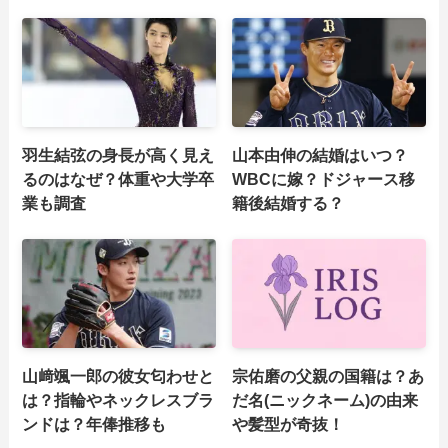
羽生結弦の身長が高く見え
山本由伸の結婚はいつ？
るのはなぜ？体重や大学卒
WBCに嫁？ドジャース移
業も調査
籍後結婚する？
山﨑颯一郎の彼女匂わせと
宗佑磨の父親の国籍は？あ
は？指輪やネックレスブラ
だ名(ニックネーム)の由来
ンドは？年俸推移も
や髪型が奇抜！