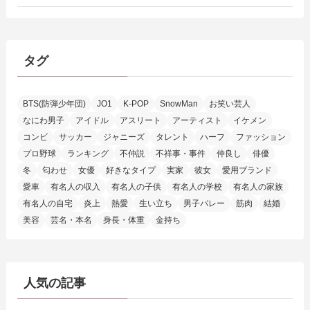
タグ
BTS(防弾少年団)
JO1
K-POP
SnowMan
お笑い芸人
なにわ男子
アイドル
アスリート
アーティスト
イケメン
コンビ
サッカー
ジャニーズ
タレント
ハーフ
ファッション
プロ野球
ランキング
不仲説
不祥事・事件
仲良し
俳優
冬
匂わせ
女優
好きなタイプ
実家
彼女
愛用ブランド
愛車
有名人の収入
有名人の子供
有名人の学校
有名人の家族
有名人の自宅
炎上
熱愛
生い立ち
男子バレー
筋肉
結婚
美容
芸名・本名
身長・体重
金持ち
人気の記事