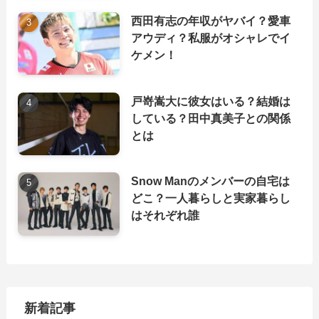
西田有志の年収がヤバイ？愛車
アウディ？私服がオシャレでイ
ケメン！
戸嵜嵩大に彼女はいる？結婚は
している？田中真美子との関係
とは
Snow Manのメンバーの自宅は
どこ？一人暮らしと実家暮らし
はそれぞれ誰
新着記事