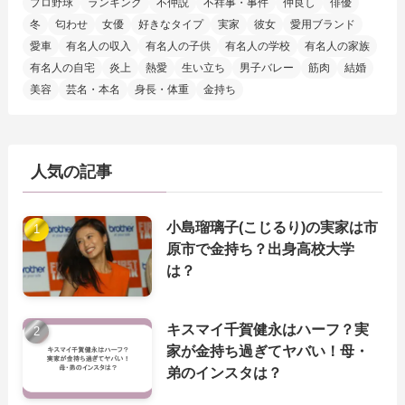
プロ野球
ランキング
不仲説
不祥事・事件
仲良し
俳優
冬
匂わせ
女優
好きなタイプ
実家
彼女
愛用ブランド
愛車
有名人の収入
有名人の子供
有名人の学校
有名人の家族
有名人の自宅
炎上
熱愛
生い立ち
男子バレー
筋肉
結婚
美容
芸名・本名
身長・体重
金持ち
人気の記事
小島瑠璃子(こじるり)の実家は市
原市で金持ち？出身高校大学
は？
キスマイ千賀健永はハーフ？実
家が金持ち過ぎてヤバい！母・
弟のインスタは？