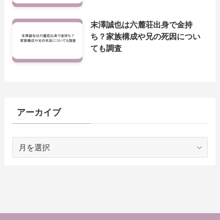
末澤誠也は六麓荘出身で金持
ち？家族構成や兄の死因につい
ても調査
アーカイブ
ア
ー
カ
イ
ブ