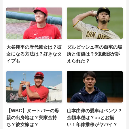
大谷翔平の歴代彼女は？彼
ダルビッシュ有の自宅の場
女になる方法は？好きなタ
所と価値は？5億豪邸が訴
イプも
えられた？
【WBC】ヌートバーの母
山本由伸の愛車はベンツ？
親の出身地は？実家金持
金額車種は？○○とお揃
ち？彼女嫁は？
い！年俸推移がヤバイ？