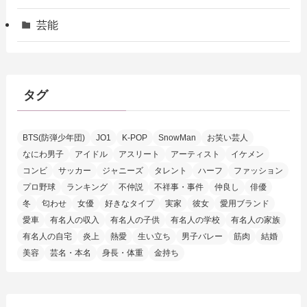
芸能
タグ
BTS(防弾少年団)
JO1
K-POP
SnowMan
お笑い芸人
なにわ男子
アイドル
アスリート
アーティスト
イケメン
コンビ
サッカー
ジャニーズ
タレント
ハーフ
ファッション
プロ野球
ランキング
不仲説
不祥事・事件
仲良し
俳優
冬
匂わせ
女優
好きなタイプ
実家
彼女
愛用ブランド
愛車
有名人の収入
有名人の子供
有名人の学校
有名人の家族
有名人の自宅
炎上
熱愛
生い立ち
男子バレー
筋肉
結婚
美容
芸名・本名
身長・体重
金持ち