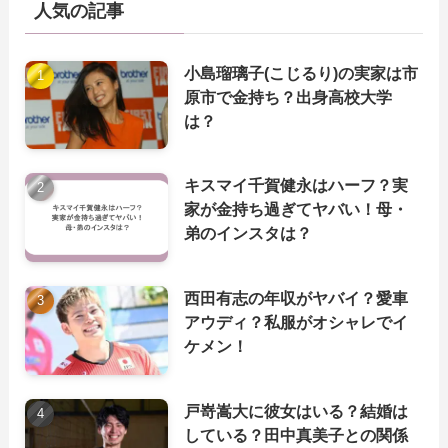
人気の記事
小島瑠璃子(こじるり)の実家は市
原市で金持ち？出身高校大学
は？
キスマイ千賀健永はハーフ？実
家が金持ち過ぎてヤバい！母・
弟のインスタは？
西田有志の年収がヤバイ？愛車
アウディ？私服がオシャレでイ
ケメン！
戸嵜嵩大に彼女はいる？結婚は
している？田中真美子との関係