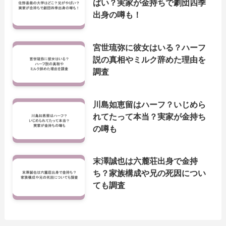
ばい？実家が金持ちで劇団四季
出身の噂も！
宮世琉弥に彼女はいる？ハーフ
説の真相やミルク辞めた理由を
調査
川島如恵留はハーフ？いじめら
れてたって本当？実家が金持ち
の噂も
末澤誠也は六麓荘出身で金持
ち？家族構成や兄の死因につい
ても調査