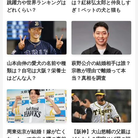
跳躍力や世界ランキングは
は？紅林弘太郎と仲良しす
どれくらい？
ぎ！ペットの犬と猫も
山本由伸の愛犬の名前や種
萩野公介の結婚相手は誰？
類は？自宅は大阪？栄養士
宗教が理由で離婚って本
はどんな人？
当？真相を調査
周東佑京が結婚！嫁が亡く
【阪神】大山悠輔の父親は