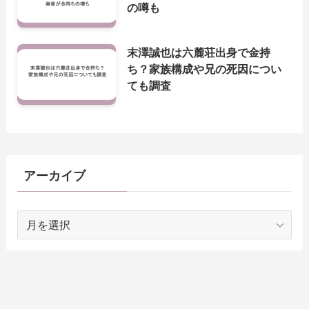
の噂も
末澤誠也は六麓荘出身で金持
ち？家族構成や兄の死因につい
ても調査
アーカイブ
ア
ー
カ
イ
ブ