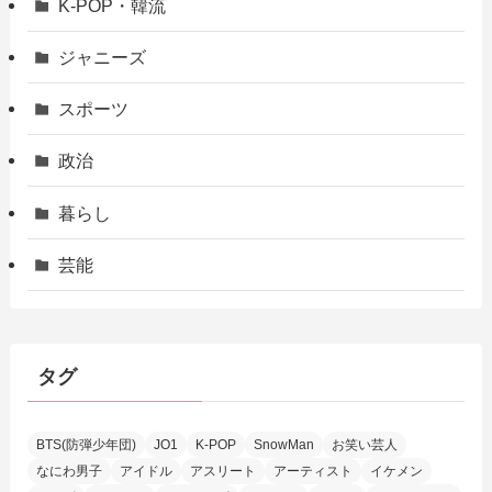
K-POP・韓流
ジャニーズ
スポーツ
政治
暮らし
芸能
タグ
BTS(防弾少年団)
JO1
K-POP
SnowMan
お笑い芸人
なにわ男子
アイドル
アスリート
アーティスト
イケメン