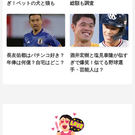
ぎ！ペットの犬と猫も
総額も調査
長友佑都はパチンコ好き？
酒井宏樹と塩見泰隆が似す
年俸は何億？自宅はどこ？
ぎで爆笑！似てる野球選
手・芸能人は？