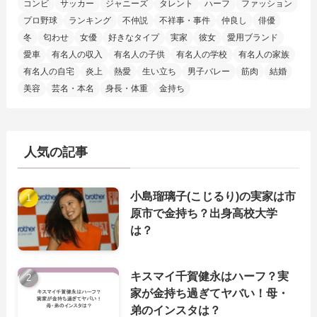
コンビ
サッカー
ジャニーズ
タレント
ハーフ
ファッション
プロ野球
ランキング
不仲説
不祥事・事件
仲良し
俳優
冬
匂わせ
女優
好きなタイプ
実家
彼女
愛用ブランド
愛車
有名人の収入
有名人の子供
有名人の学校
有名人の家族
有名人の自宅
炎上
熱愛
生い立ち
男子バレー
筋肉
結婚
美容
芸名・本名
身長・体重
金持ち
人気の記事
小島瑠璃子(こじるり)の実家は市
原市で金持ち？出身高校大学
は？
キスマイ千賀健永はハーフ？実
家が金持ち過ぎてヤバい！母・
弟のインスタは？