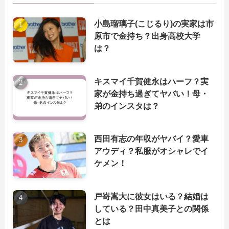
小島瑠璃子(こじるり)の実家は市
原市で金持ち？出身高校大学
は？
キスマイ千賀健永はハーフ？実
家が金持ち過ぎてヤバい！母・
弟のインスタは？
西田有志の年収がヤバイ？愛車
アウディ？私服がオシャレでイ
ケメン！
戸嵜嵩大に彼女はいる？結婚は
している？田中真美子との関係
とは