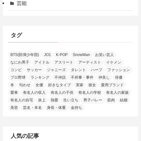
芸能
タグ
BTS(防弾少年団)
JO1
K-POP
SnowMan
お笑い芸人
なにわ男子
アイドル
アスリート
アーティスト
イケメン
コンビ
サッカー
ジャニーズ
タレント
ハーフ
ファッション
プロ野球
ランキング
不仲説
不祥事・事件
仲良し
俳優
冬
匂わせ
女優
好きなタイプ
実家
彼女
愛用ブランド
愛車
有名人の収入
有名人の子供
有名人の学校
有名人の家族
有名人の自宅
炎上
熱愛
生い立ち
男子バレー
筋肉
結婚
美容
芸名・本名
身長・体重
金持ち
人気の記事