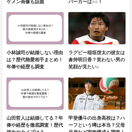
ケメン画像も話題
パーカーは○○！
小林誠司が結婚しない理由
ラグビー稲垣啓太の彼女は
は？歴代熱愛相手まとめ！
倉持明日香？笑わない男の
年俸や経歴も調査
笑顔が見たい♪
山田哲人は結婚してる？年
甲斐優斗の出身高校は？ハ
俸や経歴を徹底調査！歴代
ーフという噂は本当？父母
彼女やタイプは？
兄弟など家族構成も調査！