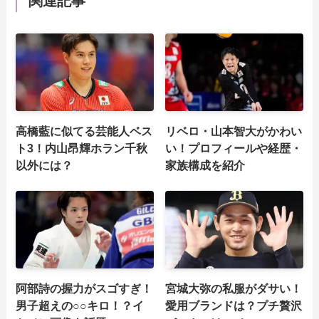
関連記事
高橋藍に似てる芸能人ベス
リベロ・山本智大がかわい
ト3！内山昂輝ホラン千秋
い！プロフィールや経歴・
以外には？
家族構成を紹介
阿部詩の握力がスゴすぎ！
宮城大弥の私服がダサい！
男子超えの○○キロ！？イ
愛用ブランドは？プチ贅沢