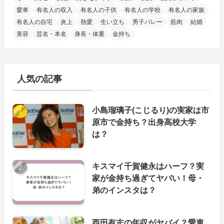
愛車
有名人の収入
有名人の子供
有名人の学校
有名人の家族
有名人の自宅
炎上
熱愛
生い立ち
男子バレー
筋肉
結婚
美容
芸名・本名
身長・体重
金持ち
人気の記事
小島瑠璃子(こじるり)の実家は市
原市で金持ち？出身高校大学
は？
キスマイ千賀健永はハーフ？実
家が金持ち過ぎてヤバい！母・
弟のインスタは？
西田有志の年収がヤバイ？愛車