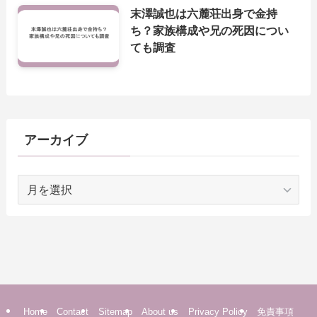
末澤誠也は六麓荘出身で金持
ち？家族構成や兄の死因につい
ても調査
アーカイブ
ア
ー
カ
イ
ブ
Home
Contact
Sitemap
About us
Privacy Policy
免責事項