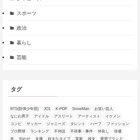
スポーツ
政治
暮らし
芸能
タグ
BTS(防弾少年団)
JO1
K-POP
SnowMan
お笑い芸人
なにわ男子
アイドル
アスリート
アーティスト
イケメン
コンビ
サッカー
ジャニーズ
タレント
ハーフ
ファッション
プロ野球
ランキング
不仲説
不祥事・事件
仲良し
俳優
冬
匂わせ
女優
好きなタイプ
実家
彼女
愛用ブランド