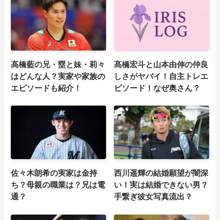
高橋藍の兄・塁と妹・莉々
髙橋宏斗と山本由伸の仲良
はどんな人？実家や家族の
しさがヤバイ！自主トレエ
エピソードも紹介！
ピソード！なぜ奥さん？
佐々木朗希の実家は金持
西川遥輝の結婚願望が闇深
ち？母親の職業は？兄は電
い！実は結婚できない男？
通？
手繋ぎ彼女写真流出？