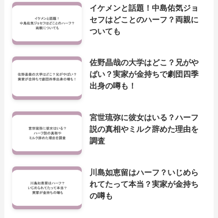
イケメンと話題！中島佑気ジョ
セフはどことのハーフ？両親に
ついても
佐野晶哉の大学はどこ？兄がや
ばい？実家が金持ちで劇団四季
出身の噂も！
宮世琉弥に彼女はいる？ハーフ
説の真相やミルク辞めた理由を
調査
川島如恵留はハーフ？いじめら
れてたって本当？実家が金持ち
の噂も