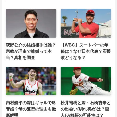
萩野公介の結婚相手は誰？
【WBC】ヌートバーの年
宗教が理由で離婚って本
俸は？なぜ日本代表？応援
当？真相を調査
歌どうなる？
内村航平の嫁はギャルで略
松井裕樹と嫁・石橋杏奈と
奪婚？母の髪型の理由も徹
の出会い(馴れ初め)は？巨
底解明
人FA移籍の可能性は？