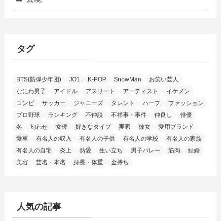
タグ
BTS(防弾少年団)
JO1
K-POP
SnowMan
お笑い芸人
なにわ男子
アイドル
アスリート
アーティスト
イケメン
コンビ
サッカー
ジャニーズ
タレント
ハーフ
ファッション
プロ野球
ランキング
不仲説
不祥事・事件
仲良し
俳優
冬
匂わせ
女優
好きなタイプ
実家
彼女
愛用ブランド
愛車
有名人の収入
有名人の子供
有名人の学校
有名人の家族
有名人の自宅
炎上
熱愛
生い立ち
男子バレー
筋肉
結婚
美容
芸名・本名
身長・体重
金持ち
人気の記事