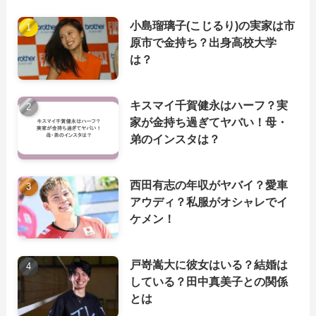
小島瑠璃子(こじるり)の実家は市
原市で金持ち？出身高校大学
は？
キスマイ千賀健永はハーフ？実
家が金持ち過ぎてヤバい！母・
弟のインスタは？
西田有志の年収がヤバイ？愛車
アウディ？私服がオシャレでイ
ケメン！
戸嵜嵩大に彼女はいる？結婚は
している？田中真美子との関係
とは