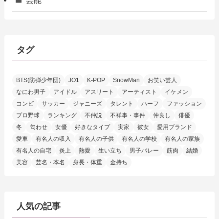
芸能
タグ
BTS(防弾少年団)
JO1
K-POP
SnowMan
お笑い芸人
なにわ男子
アイドル
アスリート
アーティスト
イケメン
コンビ
サッカー
ジャニーズ
タレント
ハーフ
ファッション
プロ野球
ランキング
不仲説
不祥事・事件
仲良し
俳優
冬
匂わせ
女優
好きなタイプ
実家
彼女
愛用ブランド
愛車
有名人の収入
有名人の子供
有名人の学校
有名人の家族
有名人の自宅
炎上
熱愛
生い立ち
男子バレー
筋肉
結婚
美容
芸名・本名
身長・体重
金持ち
人気の記事