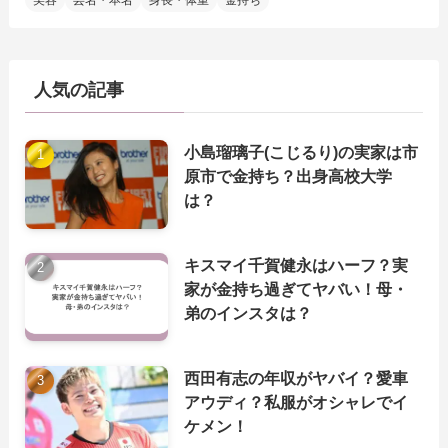
美容
芸名・本名
身長・体重
金持ち
人気の記事
小島瑠璃子(こじるり)の実家は市
原市で金持ち？出身高校大学
は？
キスマイ千賀健永はハーフ？実
家が金持ち過ぎてヤバい！母・
弟のインスタは？
西田有志の年収がヤバイ？愛車
アウディ？私服がオシャレでイ
ケメン！