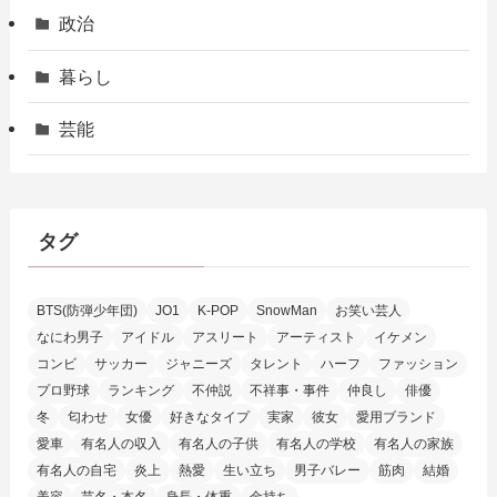
政治
暮らし
芸能
タグ
BTS(防弾少年団)
JO1
K-POP
SnowMan
お笑い芸人
なにわ男子
アイドル
アスリート
アーティスト
イケメン
コンビ
サッカー
ジャニーズ
タレント
ハーフ
ファッション
プロ野球
ランキング
不仲説
不祥事・事件
仲良し
俳優
冬
匂わせ
女優
好きなタイプ
実家
彼女
愛用ブランド
愛車
有名人の収入
有名人の子供
有名人の学校
有名人の家族
有名人の自宅
炎上
熱愛
生い立ち
男子バレー
筋肉
結婚