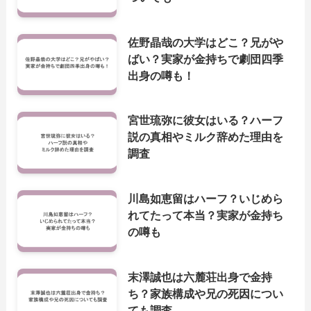
佐野晶哉の大学はどこ？兄がや
ばい？実家が金持ちで劇団四季
出身の噂も！
宮世琉弥に彼女はいる？ハーフ
説の真相やミルク辞めた理由を
調査
川島如恵留はハーフ？いじめら
れてたって本当？実家が金持ち
の噂も
末澤誠也は六麓荘出身で金持
ち？家族構成や兄の死因につい
ても調査