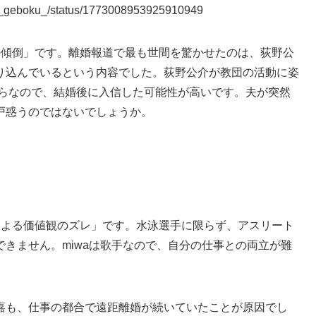
_no_geboku_/status/1773008953925910949
の傾倒」です。離婚報道で最も世間を驚かせたのは、荻野公
り込んでいるという内容でした。荻野公介が教団の活動に姿
からなので、結婚後に入信した可能性が高いです。夫が突然
戸惑うのではないでしょうか。
による価値観のズレ」です。水泳選手に限らず、アスリート
きません。miwaは歌手なので、自分の仕事との両立が難
嘉も、仕事の都合で遠距離婚が続いていたことが原因でし