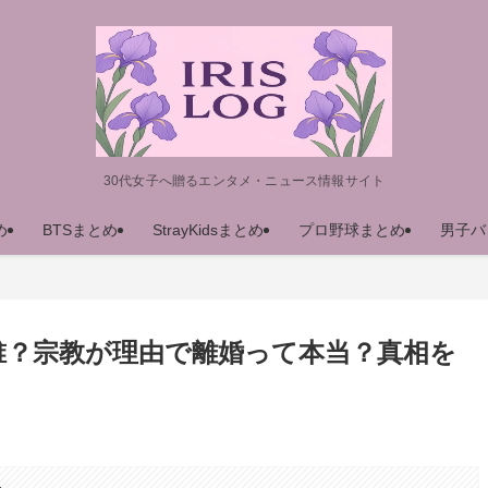
30代女子へ贈るエンタメ・ニュース情報サイト
め
BTSまとめ
StrayKidsまとめ
プロ野球まとめ
男子バ
誰？宗教が理由で離婚って本当？真相を