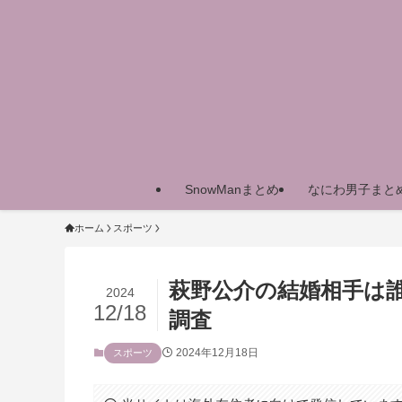
SnowManまとめ
なにわ男子まと
ホーム
スポーツ
萩野公介の結婚相手は
2024
12/18
調査
2024年12月18日
スポーツ