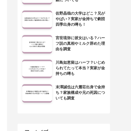
佐野晶哉の大学はどこ？兄が
やばい？実家が金持ちで劇団
四季出身の噂も！
宮世琉弥に彼女はいる？ハー
フ説の真相やミルク辞めた理
由を調査
川島如恵留はハーフ？いじめ
られてたって本当？実家が金
持ちの噂も
末澤誠也は六麓荘出身で金持
ち？家族構成や兄の死因につ
いても調査