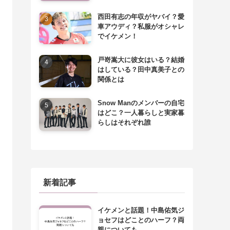
西田有志の年収がヤバイ？愛
車アウディ？私服がオシャレ
でイケメン！
戸嵜嵩大に彼女はいる？結婚
はしている？田中真美子との
関係とは
Snow Manのメンバーの自宅
はどこ？一人暮らしと実家暮
らしはそれぞれ誰
新着記事
イケメンと話題！中島佑気ジ
ョセフはどことのハーフ？両
親についても