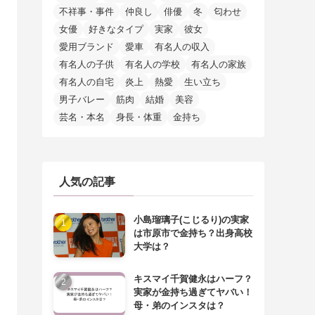
不祥事・事件
仲良し
俳優
冬
匂わせ
女優
好きなタイプ
実家
彼女
愛用ブランド
愛車
有名人の収入
有名人の子供
有名人の学校
有名人の家族
有名人の自宅
炎上
熱愛
生い立ち
男子バレー
筋肉
結婚
美容
芸名・本名
身長・体重
金持ち
人気の記事
小島瑠璃子(こじるり)の実家
は市原市で金持ち？出身高校
大学は？
キスマイ千賀健永はハーフ？
実家が金持ち過ぎてヤバい！
母・弟のインスタは？