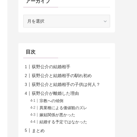
アーカイブ
ア
ー
カ
イ
ブ
目次
荻野公介の結婚相手
荻野公介と結婚相手の馴れ初め
荻野公介と結婚相手の子供は何人？
荻野公介が離婚した理由
宗教への傾倒
異業種による価値観のズレ
嫁姑関係が悪かった
結婚する予定ではなかった
まとめ