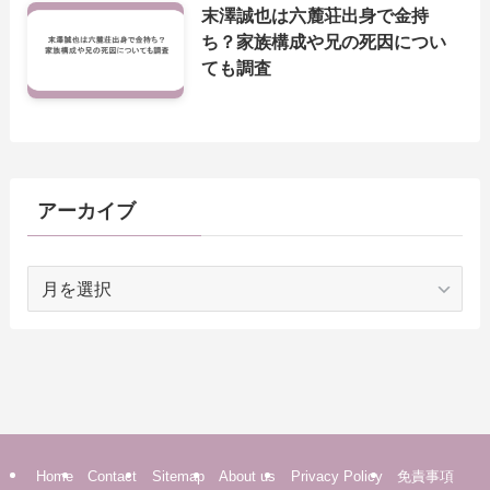
末澤誠也は六麓荘出身で金持
ち？家族構成や兄の死因につい
ても調査
アーカイブ
ア
ー
カ
イ
ブ
Home
Contact
Sitemap
About us
Privacy Policy
免責事項