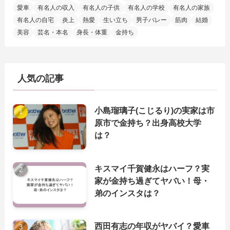
愛車
有名人の収入
有名人の子供
有名人の学校
有名人の家族
有名人の自宅
炎上
熱愛
生い立ち
男子バレー
筋肉
結婚
美容
芸名・本名
身長・体重
金持ち
人気の記事
小島瑠璃子(こじるり)の実家は市
原市で金持ち？出身高校大学
は？
キスマイ千賀健永はハーフ？実
家が金持ち過ぎてヤバい！母・
弟のインスタは？
西田有志の年収がヤバイ？愛車