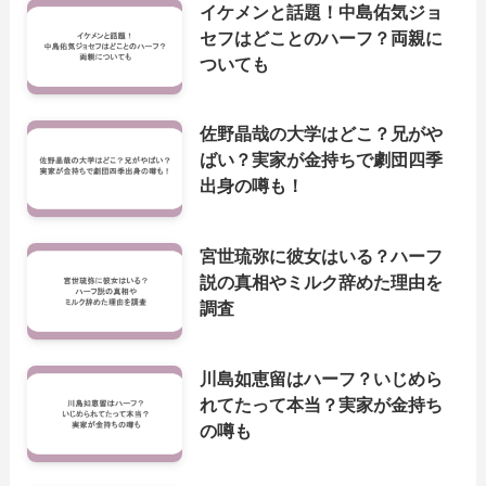
イケメンと話題！中島佑気ジョ
セフはどことのハーフ？両親に
ついても
佐野晶哉の大学はどこ？兄がや
ばい？実家が金持ちで劇団四季
出身の噂も！
宮世琉弥に彼女はいる？ハーフ
説の真相やミルク辞めた理由を
調査
川島如恵留はハーフ？いじめら
れてたって本当？実家が金持ち
の噂も