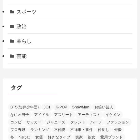
スポーツ
政治
暮らし
芸能
タグ
BTS(防弾少年団)
JO1
K-POP
SnowMan
お笑い芸人
なにわ男子
アイドル
アスリート
アーティスト
イケメン
コンビ
サッカー
ジャニーズ
タレント
ハーフ
ファッション
プロ野球
ランキング
不仲説
不祥事・事件
仲良し
俳優
冬
匂わせ
女優
好きなタイプ
実家
彼女
愛用ブランド