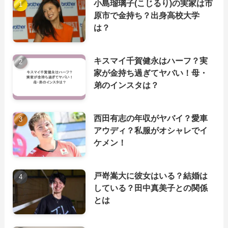
小島瑠璃子(こじるり)の実家は市
原市で金持ち？出身高校大学
は？
キスマイ千賀健永はハーフ？実
家が金持ち過ぎてヤバい！母・
弟のインスタは？
西田有志の年収がヤバイ？愛車
アウディ？私服がオシャレでイ
ケメン！
戸嵜嵩大に彼女はいる？結婚は
している？田中真美子との関係
とは