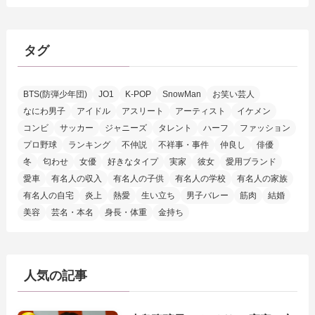
タグ
BTS(防弾少年団)
JO1
K-POP
SnowMan
お笑い芸人
なにわ男子
アイドル
アスリート
アーティスト
イケメン
コンビ
サッカー
ジャニーズ
タレント
ハーフ
ファッション
プロ野球
ランキング
不仲説
不祥事・事件
仲良し
俳優
冬
匂わせ
女優
好きなタイプ
実家
彼女
愛用ブランド
愛車
有名人の収入
有名人の子供
有名人の学校
有名人の家族
有名人の自宅
炎上
熱愛
生い立ち
男子バレー
筋肉
結婚
美容
芸名・本名
身長・体重
金持ち
人気の記事