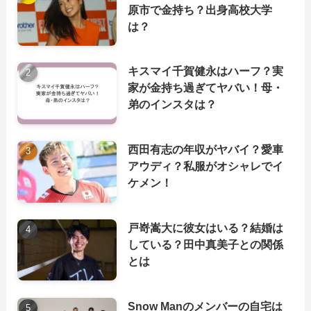
原市で金持ち？出身高校大学
は？
キスマイ千賀健永はハーフ？実
家が金持ち過ぎてヤバい！母・
弟のインスタは？
西田有志の年収がヤバイ？愛車
アウディ？私服がオシャレでイ
ケメン！
戸嵜嵩大に彼女はいる？結婚は
している？田中真美子との関係
とは
Snow Manのメンバーの自宅は