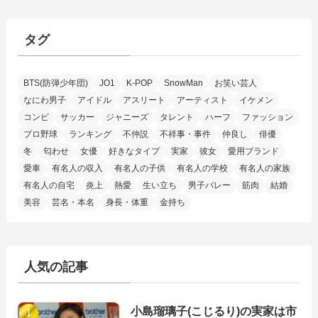
タグ
BTS(防弾少年団)
JO1
K-POP
SnowMan
お笑い芸人
なにわ男子
アイドル
アスリート
アーティスト
イケメン
コンビ
サッカー
ジャニーズ
タレント
ハーフ
ファッション
プロ野球
ランキング
不仲説
不祥事・事件
仲良し
俳優
冬
匂わせ
女優
好きなタイプ
実家
彼女
愛用ブランド
愛車
有名人の収入
有名人の子供
有名人の学校
有名人の家族
有名人の自宅
炎上
熱愛
生い立ち
男子バレー
筋肉
結婚
美容
芸名・本名
身長・体重
金持ち
人気の記事
小島瑠璃子(こじるり)の実家は市