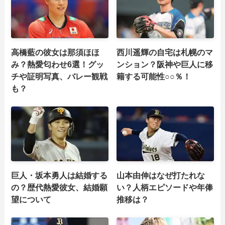
高橋藍の彼女は那須ほほ
西川遥輝の自宅は札幌のマ
み？熱愛匂わせ6選！グッ
ンション？阪神や巨人に移
チや証明写真、バレー観戦
籍する可能性○○％！
も？
巨人・坂本勇人は結婚する
山本由伸はなぜ打たれな
の？歴代熱愛彼女、結婚願
い？人柄エピソードや年俸
望について
推移は？