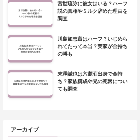
宮世琉弥に彼女はいる？ハーフ
説の真相やミルク辞めた理由を
調査
川島如恵留はハーフ？いじめら
れてたって本当？実家が金持ち
の噂も
末澤誠也は六麓荘出身で金持
ち？家族構成や兄の死因につい
ても調査
アーカイブ