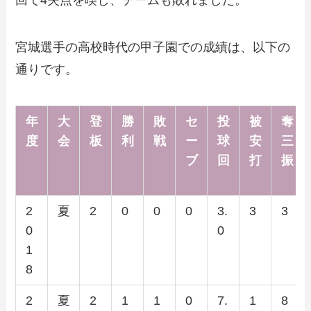
宮城選手の高校時代の甲子園での成績は、以下の
通りです。
年
大
登
勝
敗
セ
投
被
奪
度
会
板
利
戦
ー
球
安
三
ブ
回
打
振
2
夏
2
0
0
0
3.
3
3
0
0
1
8
2
夏
2
1
1
0
7.
1
8