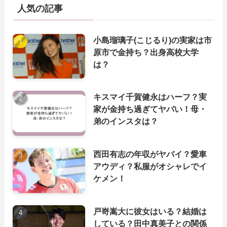
人気の記事
小島瑠璃子(こじるり)の実家は市
原市で金持ち？出身高校大学
は？
キスマイ千賀健永はハーフ？実
家が金持ち過ぎてヤバい！母・
弟のインスタは？
西田有志の年収がヤバイ？愛車
アウディ？私服がオシャレでイ
ケメン！
戸嵜嵩大に彼女はいる？結婚は
している？田中真美子との関係