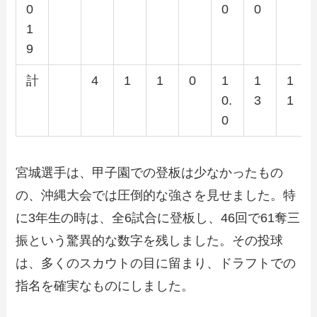
0
0
0
1
9
計
4
1
1
0
1
1
1
0.
3
1
0
宮城選手は、甲子園での登板は少なかったもの
の、沖縄大会では圧倒的な強さを見せました。特
に3年生の時は、全6試合に登板し、46回で61奪三
振という驚異的な数字を残しました。その投球
は、多くのスカウトの目に留まり、ドラフトでの
指名を確実なものにしました。