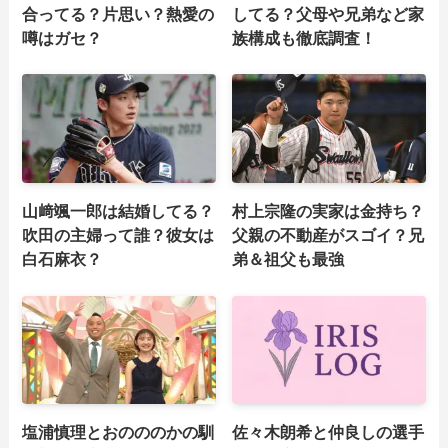
合ってる？片思い？熱愛の
してる？父母や兄弟など家
噂はガセ？
族構成も徹底調査！
山﨑颯一郎は結婚してる？
村上宗隆の実家は金持ち？
吹田の主婦って誰？彼女は
父親の不動産がスゴイ？兄
白石麻衣？
弟＆祖父も最強
塩浦慎理とおのののかの馴
佐々木朗希と仲良しの選手