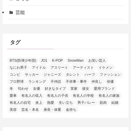
芸能
タグ
BTS(防弾少年団)
JO1
K-POP
SnowMan
お笑い芸人
なにわ男子
アイドル
アスリート
アーティスト
イケメン
コンビ
サッカー
ジャニーズ
タレント
ハーフ
ファッション
プロ野球
ランキング
不仲説
不祥事・事件
仲良し
俳優
冬
匂わせ
女優
好きなタイプ
実家
彼女
愛用ブランド
愛車
有名人の収入
有名人の子供
有名人の学校
有名人の家族
有名人の自宅
炎上
熱愛
生い立ち
男子バレー
筋肉
結婚
美容
芸名・本名
身長・体重
金持ち