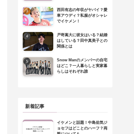
西田有志の年収がヤバイ？愛
車アウディ？私服がオシャレ
でイケメン！
戸嵜嵩大に彼女はいる？結婚
はしている？田中真美子との
関係とは
Snow Manのメンバーの自宅
はどこ？一人暮らしと実家暮
らしはそれぞれ誰
新着記事
イケメンと話題！中島佑気ジ
ョセフはどことのハーフ？両
親についても