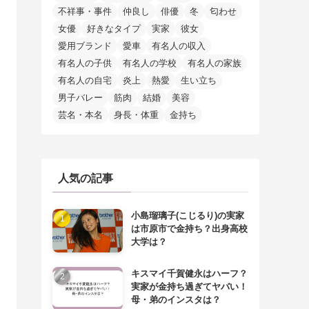
不祥事・事件
仲良し
俳優
冬
匂わせ
女優
好きなタイプ
実家
彼女
愛用ブランド
愛車
有名人の収入
有名人の子供
有名人の学校
有名人の家族
有名人の自宅
炎上
熱愛
生い立ち
男子バレー
筋肉
結婚
美容
芸名・本名
身長・体重
金持ち
人気の記事
小島瑠璃子(こじるり)の実家
は市原市で金持ち？出身高校
大学は？
キスマイ千賀健永はハーフ？
実家が金持ち過ぎてヤバい！
母・弟のインスタは？