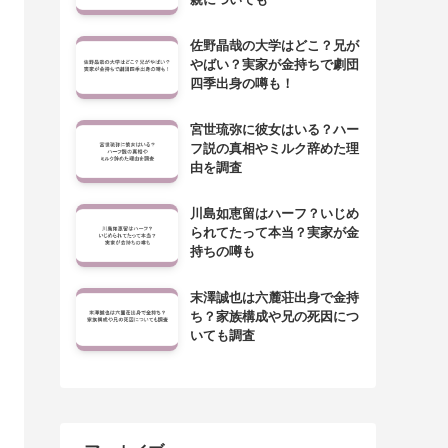
佐野晶哉の大学はどこ？兄が
やばい？実家が金持ちで劇団
四季出身の噂も！
宮世琉弥に彼女はいる？ハー
フ説の真相やミルク辞めた理
由を調査
川島如恵留はハーフ？いじめ
られてたって本当？実家が金
持ちの噂も
末澤誠也は六麓荘出身で金持
ち？家族構成や兄の死因につ
いても調査