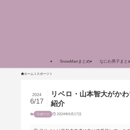
SnowManまとめ
なにわ男子まと
ホーム
スポーツ
リベロ・山本智大がかわ
2024
6/17
紹介
2024年6月17日
スポーツ