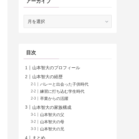
アーカイブ
ア
ー
カ
イ
ブ
目次
山本智大のプロフィール
山本智大の経歴
バレーと出会った子供時代
練習に打ち込む学生時代
卒業からの活躍
山本智大の家族構成
山本智大の父
山本智大の母
山本智大の兄
まとめ