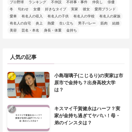
プロ野球
ランキング
不仲説
不祥事・事件
仲良し
俳優
冬
匂わせ
女優
好きなタイプ
実家
彼女
愛用ブランド
愛車
有名人の収入
有名人の子供
有名人の学校
有名人の家族
有名人の自宅
炎上
熱愛
生い立ち
男子バレー
筋肉
結婚
美容
芸名・本名
身長・体重
金持ち
人気の記事
小島瑠璃子(こじるり)の実家は市
原市で金持ち？出身高校大学
は？
キスマイ千賀健永はハーフ？実
家が金持ち過ぎてヤバい！母・
弟のインスタは？