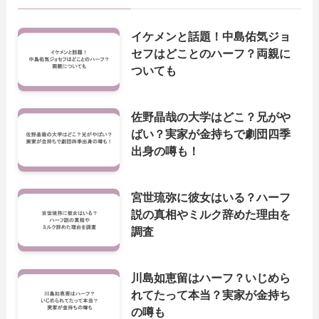
イケメンと話題！中島佑気ジョ
セフはどことのハーフ？両親に
ついても
佐野晶哉の大学はどこ？兄がや
ばい？実家が金持ちで劇団四季
出身の噂も！
宮世琉弥に彼女はいる？ハーフ
説の真相やミルク辞めた理由を
調査
川島如恵留はハーフ？いじめら
れてたって本当？実家が金持ち
の噂も