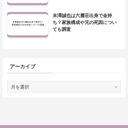
末澤誠也は六麓荘出身で金持
ち？家族構成や兄の死因につい
ても調査
アーカイブ
ア
ー
カ
イ
ブ