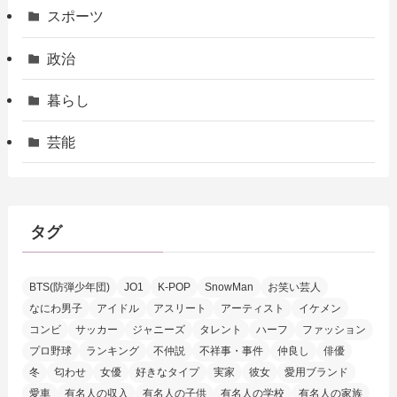
スポーツ
政治
暮らし
芸能
タグ
BTS(防弾少年団)
JO1
K-POP
SnowMan
お笑い芸人
なにわ男子
アイドル
アスリート
アーティスト
イケメン
コンビ
サッカー
ジャニーズ
タレント
ハーフ
ファッション
プロ野球
ランキング
不仲説
不祥事・事件
仲良し
俳優
冬
匂わせ
女優
好きなタイプ
実家
彼女
愛用ブランド
愛車
有名人の収入
有名人の子供
有名人の学校
有名人の家族