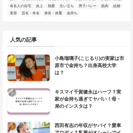
有名人の自宅
炎上
熱愛
生い立ち
男子バレー
筋肉
結婚
美容
芸名・本名
身長・体重
金持ち
人気の記事
小島瑠璃子(こじるり)の実家は市
原市で金持ち？出身高校大学
は？
キスマイ千賀健永はハーフ？実
家が金持ち過ぎてヤバい！母・
弟のインスタは？
西田有志の年収がヤバイ？愛車
アウディ？私服がオシャレでイ