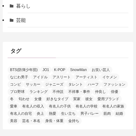
暮らし
芸能
タグ
BTS(防弾少年団)
JO1
K-POP
SnowMan
お笑い芸人
なにわ男子
アイドル
アスリート
アーティスト
イケメン
コンビ
サッカー
ジャニーズ
タレント
ハーフ
ファッション
プロ野球
ランキング
不仲説
不祥事・事件
仲良し
俳優
冬
匂わせ
女優
好きなタイプ
実家
彼女
愛用ブランド
愛車
有名人の収入
有名人の子供
有名人の学校
有名人の家族
有名人の自宅
炎上
熱愛
生い立ち
男子バレー
筋肉
結婚
美容
芸名・本名
身長・体重
金持ち