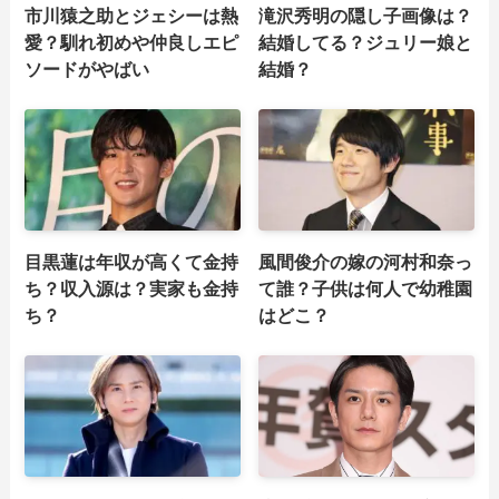
市川猿之助とジェシーは熱
滝沢秀明の隠し子画像は？
愛？馴れ初めや仲良しエピ
結婚してる？ジュリー娘と
ソードがやばい
結婚？
目黒蓮は年収が高くて金持
風間俊介の嫁の河村和奈っ
ち？収入源は？実家も金持
て誰？子供は何人で幼稚園
ち？
はどこ？