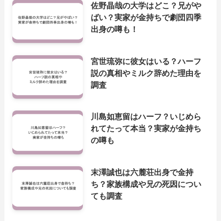
佐野晶哉の大学はどこ？兄がや
ばい？実家が金持ちで劇団四季
出身の噂も！
宮世琉弥に彼女はいる？ハーフ
説の真相やミルク辞めた理由を
調査
川島如恵留はハーフ？いじめら
れてたって本当？実家が金持ち
の噂も
末澤誠也は六麓荘出身で金持
ち？家族構成や兄の死因につい
ても調査