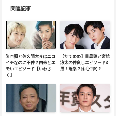
関連記事
岩本照と佐久間大介はニコ
【だてめめ】目黒蓮と宮舘
イチなのに不仲？由来とエ
涼太の仲良しエピソード3
モいエピソード【いわさ
選！亀梨？除毛仲間？
く】