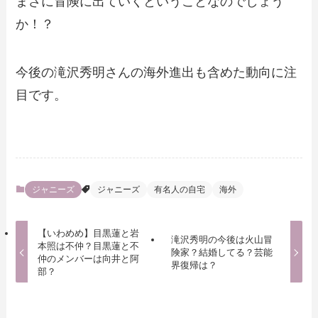
まさに冒険に出ていくということなのでしょう
か！？
今後の滝沢秀明さんの海外進出も含めた動向に注
目です。
ジャニーズ
ジャニーズ
有名人の自宅
海外
【いわめめ】目黒蓮と岩
滝沢秀明の今後は火山冒
本照は不仲？目黒蓮と不
険家？結婚してる？芸能
仲のメンバーは向井と阿
界復帰は？
部？