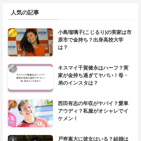
人気の記事
小島瑠璃子(こじるり)の実家は市
原市で金持ち？出身高校大学
は？
キスマイ千賀健永はハーフ？実
家が金持ち過ぎてヤバい！母・
弟のインスタは？
西田有志の年収がヤバイ？愛車
アウディ？私服がオシャレでイ
ケメン！
戸嵜嵩大に彼女はいる？結婚は