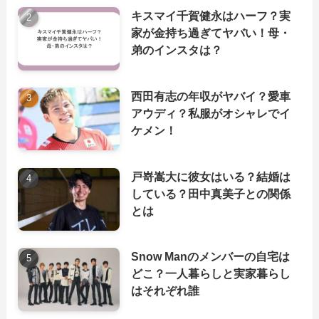
キスマイ千賀健永はハーフ？実
家が金持ち過ぎてヤバい！母・
弟のインスタは？
西田有志の年収がヤバイ？愛車
アウディ？私服がオシャレでイ
ケメン！
戸嵜嵩大に彼女はいる？結婚は
している？田中真美子との関係
とは
Snow Manのメンバーの自宅は
どこ？一人暮らしと実家暮らし
はそれぞれ誰