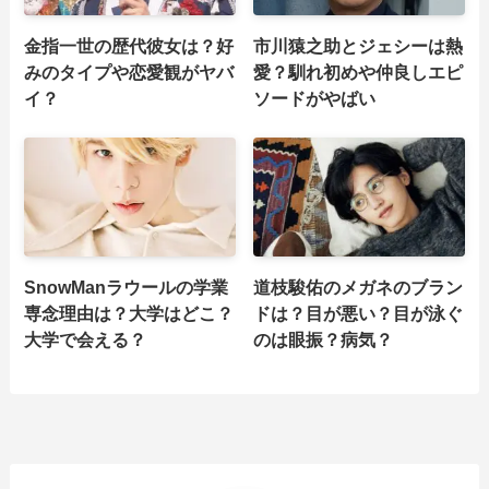
金指一世の歴代彼女は？好
市川猿之助とジェシーは熱
みのタイプや恋愛観がヤバ
愛？馴れ初めや仲良しエピ
イ？
ソードがやばい
SnowManラウールの学業
道枝駿佑のメガネのブラン
専念理由は？大学はどこ？
ドは？目が悪い？目が泳ぐ
大学で会える？
のは眼振？病気？