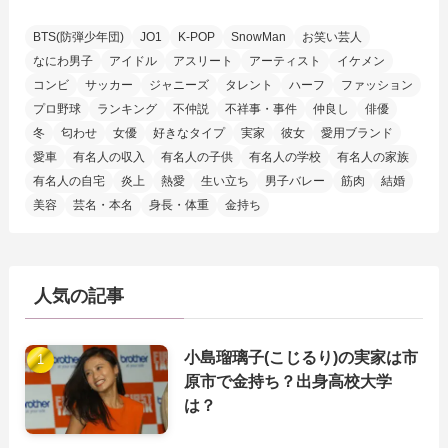
BTS(防弾少年団)
JO1
K-POP
SnowMan
お笑い芸人
なにわ男子
アイドル
アスリート
アーティスト
イケメン
コンビ
サッカー
ジャニーズ
タレント
ハーフ
ファッション
プロ野球
ランキング
不仲説
不祥事・事件
仲良し
俳優
冬
匂わせ
女優
好きなタイプ
実家
彼女
愛用ブランド
愛車
有名人の収入
有名人の子供
有名人の学校
有名人の家族
有名人の自宅
炎上
熱愛
生い立ち
男子バレー
筋肉
結婚
美容
芸名・本名
身長・体重
金持ち
人気の記事
小島瑠璃子(こじるり)の実家は市
原市で金持ち？出身高校大学
は？