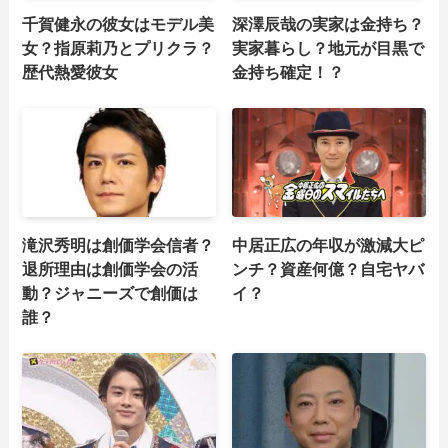
千賀健永の彼女はモデル美
深澤辰哉の実家は金持ち？
女？指原莉乃とプリクラ？
実家暮らし？地元が目黒で
歴代熱愛彼女
金持ち確定！？
滝沢秀明は創価学会信者？
中居正広の年収が激減大ピ
退所理由は創価学会の活
ンチ？資産何億？自宅ヤバ
動？ジャニーズで創価は
イ？
誰？