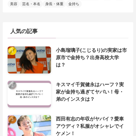
美容
芸名・本名
身長・体重
金持ち
人気の記事
小島瑠璃子(こじるり)の実家は市
原市で金持ち？出身高校大学
は？
キスマイ千賀健永はハーフ？実
家が金持ち過ぎてヤバい！母・
弟のインスタは？
西田有志の年収がヤバイ？愛車
アウディ？私服がオシャレでイ
ケメン！