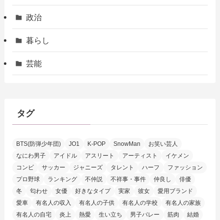
政治
暮らし
芸能
タグ
BTS(防弾少年団)
JO1
K-POP
SnowMan
お笑い芸人
なにわ男子
アイドル
アスリート
アーティスト
イケメン
コンビ
サッカー
ジャニーズ
タレント
ハーフ
ファッション
プロ野球
ランキング
不仲説
不祥事・事件
仲良し
俳優
冬
匂わせ
女優
好きなタイプ
実家
彼女
愛用ブランド
愛車
有名人の収入
有名人の子供
有名人の学校
有名人の家族
有名人の自宅
炎上
熱愛
生い立ち
男子バレー
筋肉
結婚