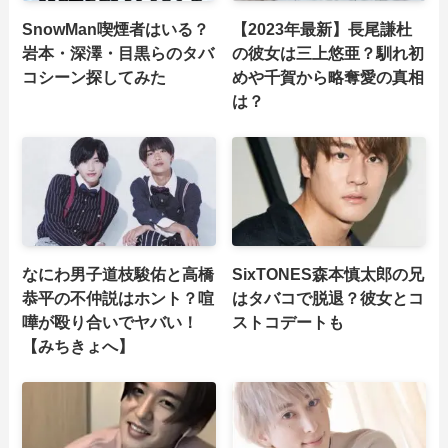
SnowMan喫煙者はいる？
【2023年最新】長尾謙杜
岩本・深澤・目黒らのタバ
の彼女は三上悠亜？馴れ初
コシーン探してみた
めや千賀から略奪愛の真相
は？
なにわ男子道枝駿佑と高橋
SixTONES森本慎太郎の兄
恭平の不仲説はホント？喧
はタバコで脱退？彼女とコ
嘩が殴り合いでヤバい！
ストコデートも
【みちきょへ】