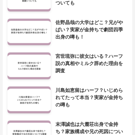
ついても
佐野晶哉の大学はどこ？兄がや
ばい？実家が金持ちで劇団四季
出身の噂も！
宮世琉弥に彼女はいる？ハーフ
説の真相やミルク辞めた理由を
調査
川島如恵留はハーフ？いじめら
れてたって本当？実家が金持ち
の噂も
末澤誠也は六麓荘出身で金持
ち？家族構成や兄の死因につい