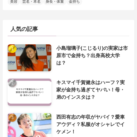
美容
芸名・本名
身長・体重
金持ち
人気の記事
小島瑠璃子(こじるり)の実家は市
原市で金持ち？出身高校大学
は？
キスマイ千賀健永はハーフ？実
家が金持ち過ぎてヤバい！母・
弟のインスタは？
西田有志の年収がヤバイ？愛車
アウディ？私服がオシャレでイ
ケメン！