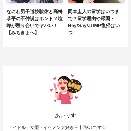
なにわ男子道枝駿佑と高橋
岡本圭人の留学はいつま
恭平の不仲説はホント？喧
で？留学理由や帰国・
嘩が殴り合いでヤバい！
Hey!Say!JUMP復帰はい
【みちきょへ】
つ
あいりす
アイドル・女優・イケメン大好き三十路OLです☆