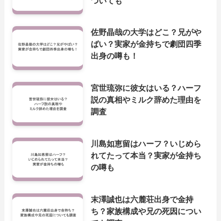
ついても
佐野晶哉の大学はどこ？兄がや
ばい？実家が金持ちで劇団四季
出身の噂も！
宮世琉弥に彼女はいる？ハーフ
説の真相やミルク辞めた理由を
調査
川島如恵留はハーフ？いじめら
れてたって本当？実家が金持ち
の噂も
末澤誠也は六麓荘出身で金持
ち？家族構成や兄の死因につい