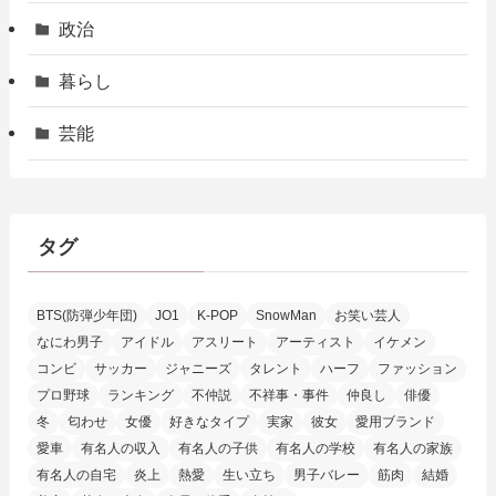
政治
暮らし
芸能
タグ
BTS(防弾少年団)
JO1
K-POP
SnowMan
お笑い芸人
なにわ男子
アイドル
アスリート
アーティスト
イケメン
コンビ
サッカー
ジャニーズ
タレント
ハーフ
ファッション
プロ野球
ランキング
不仲説
不祥事・事件
仲良し
俳優
冬
匂わせ
女優
好きなタイプ
実家
彼女
愛用ブランド
愛車
有名人の収入
有名人の子供
有名人の学校
有名人の家族
有名人の自宅
炎上
熱愛
生い立ち
男子バレー
筋肉
結婚