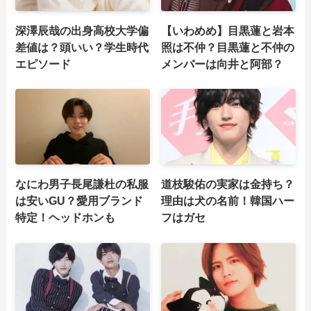
深澤辰哉の出身高校大学偏
【いわめめ】目黒蓮と岩本
差値は？頭いい？学生時代
照は不仲？目黒蓮と不仲の
エピソード
メンバーは向井と阿部？
なにわ男子長尾謙杜の私服
道枝駿佑の実家は金持ち？
は安いGU？愛用ブランド
理由は犬の名前！韓国ハー
特定！ヘッドホンも
フはガセ