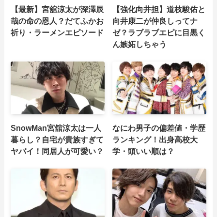
【最新】宮舘涼太が深澤辰
【強化向井担】道枝駿佑と
哉の命の恩人？だてふかお
向井康二が仲良しってナ
祈り・ラーメンエピソード
ゼ？ラブラブエピに目黒く
ん嫉妬しちゃう
SnowMan宮舘涼太は一人
なにわ男子の偏差値・学歴
暮らし？自宅が貴族すぎて
ランキング！出身高校大
ヤバイ！同居人が可愛い？
学・頭いい順は？