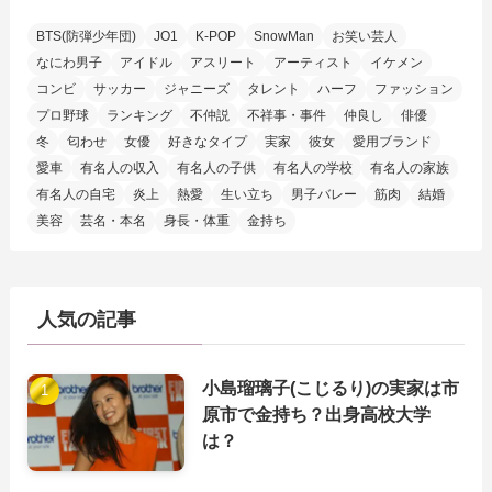
BTS(防弾少年団)
JO1
K-POP
SnowMan
お笑い芸人
なにわ男子
アイドル
アスリート
アーティスト
イケメン
コンビ
サッカー
ジャニーズ
タレント
ハーフ
ファッション
プロ野球
ランキング
不仲説
不祥事・事件
仲良し
俳優
冬
匂わせ
女優
好きなタイプ
実家
彼女
愛用ブランド
愛車
有名人の収入
有名人の子供
有名人の学校
有名人の家族
有名人の自宅
炎上
熱愛
生い立ち
男子バレー
筋肉
結婚
美容
芸名・本名
身長・体重
金持ち
人気の記事
小島瑠璃子(こじるり)の実家は市
原市で金持ち？出身高校大学
は？