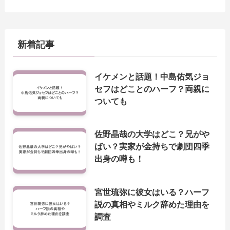
新着記事
イケメンと話題！中島佑気ジョ
セフはどことのハーフ？両親に
ついても
佐野晶哉の大学はどこ？兄がや
ばい？実家が金持ちで劇団四季
出身の噂も！
宮世琉弥に彼女はいる？ハーフ
説の真相やミルク辞めた理由を
調査