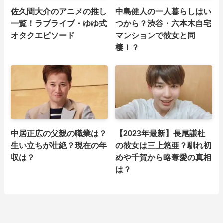
佐久間大介のアニメの推し
中島健人の一人暮らしはい
一覧！ラブライブ・ゆゆ式
つから？渋谷・六本木自宅
オタクエピソード
マンションで彼女と同
棲！？
中居正広の父親の職業は？
【2023年最新】長尾謙杜
生い立ちが壮絶？現在の年
の彼女は三上悠亜？馴れ初
収は？
めや千賀から略奪愛の真相
は？