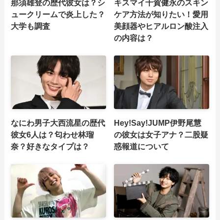
那須雄登の歴代彼女は？シ
キスマイ千賀健永のスキン
ュークリームで炎上した？
ケア方法が知りたい！愛用
大学も調査
美顔器やヒアルロン酸注入
の内容は？
なにわ男子大西流星の歴代
Hey!Say!JUMP伊野尾慧
彼女6人は？匂わせ林瑠
の彼女は女子アナ？二股疑
奈？好きなタイプは？
惑報道について