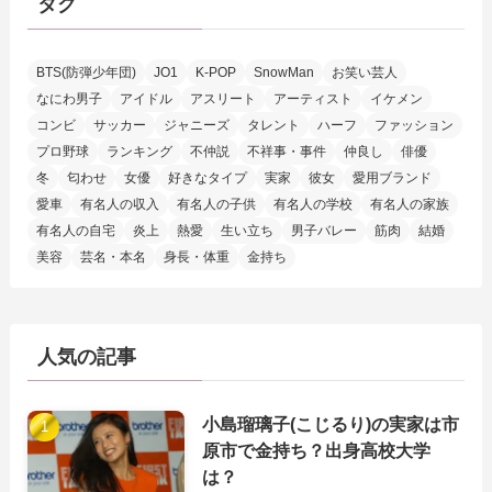
タグ
BTS(防弾少年団)
JO1
K-POP
SnowMan
お笑い芸人
なにわ男子
アイドル
アスリート
アーティスト
イケメン
コンビ
サッカー
ジャニーズ
タレント
ハーフ
ファッション
プロ野球
ランキング
不仲説
不祥事・事件
仲良し
俳優
冬
匂わせ
女優
好きなタイプ
実家
彼女
愛用ブランド
愛車
有名人の収入
有名人の子供
有名人の学校
有名人の家族
有名人の自宅
炎上
熱愛
生い立ち
男子バレー
筋肉
結婚
美容
芸名・本名
身長・体重
金持ち
人気の記事
小島瑠璃子(こじるり)の実家は市
原市で金持ち？出身高校大学
は？