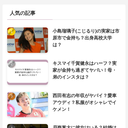
人気の記事
小島瑠璃子(こじるり)の実家は市
原市で金持ち？出身高校大学
は？
キスマイ千賀健永はハーフ？実
家が金持ち過ぎてヤバい！母・
弟のインスタは？
西田有志の年収がヤバイ？愛車
アウディ？私服がオシャレでイ
ケメン！
戸嵜嵩大に彼女はいる？結婚は