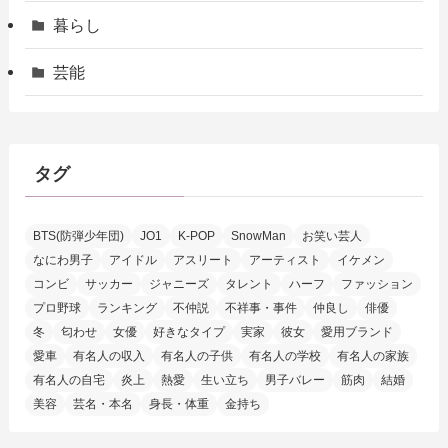
暮らし
芸能
タグ
BTS(防弾少年団)
JO1
K-POP
SnowMan
お笑い芸人
なにわ男子
アイドル
アスリート
アーティスト
イケメン
コンビ
サッカー
ジャニーズ
タレント
ハーフ
ファッション
プロ野球
ランキング
不仲説
不祥事・事件
仲良し
俳優
冬
匂わせ
女優
好きなタイプ
実家
彼女
愛用ブランド
愛車
有名人の収入
有名人の子供
有名人の学校
有名人の家族
有名人の自宅
炎上
熱愛
生い立ち
男子バレー
筋肉
結婚
美容
芸名・本名
身長・体重
金持ち