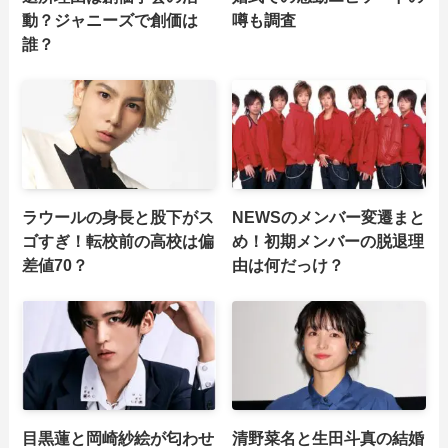
動？ジャニーズで創価は
噂も調査
誰？
ラウールの身長と股下がス
NEWSのメンバー変遷まと
ゴすぎ！転校前の高校は偏
め！初期メンバーの脱退理
差値70？
由は何だっけ？
目黒蓮と岡崎紗絵が匂わせ
清野菜名と生田斗真の結婚