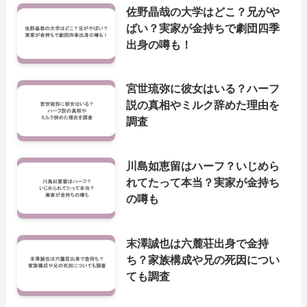
佐野晶哉の大学はどこ？兄がや
ばい？実家が金持ちで劇団四季
出身の噂も！
宮世琉弥に彼女はいる？ハーフ
説の真相やミルク辞めた理由を
調査
川島如恵留はハーフ？いじめら
れてたって本当？実家が金持ち
の噂も
末澤誠也は六麓荘出身で金持
ち？家族構成や兄の死因につい
ても調査