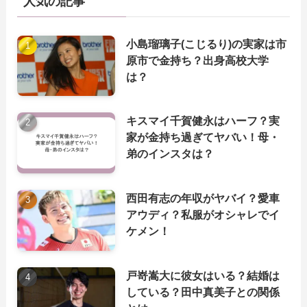
人気の記事
小島瑠璃子(こじるり)の実家は市
原市で金持ち？出身高校大学
は？
キスマイ千賀健永はハーフ？実
家が金持ち過ぎてヤバい！母・
弟のインスタは？
西田有志の年収がヤバイ？愛車
アウディ？私服がオシャレでイ
ケメン！
戸嵜嵩大に彼女はいる？結婚は
している？田中真美子との関係