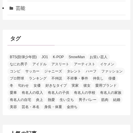
芸能
タグ
BTS(防弾少年団)
JO1
K-POP
SnowMan
お笑い芸人
なにわ男子
アイドル
アスリート
アーティスト
イケメン
コンビ
サッカー
ジャニーズ
タレント
ハーフ
ファッション
プロ野球
ランキング
不仲説
不祥事・事件
仲良し
俳優
冬
匂わせ
女優
好きなタイプ
実家
彼女
愛用ブランド
愛車
有名人の収入
有名人の子供
有名人の学校
有名人の家族
有名人の自宅
炎上
熱愛
生い立ち
男子バレー
筋肉
結婚
美容
芸名・本名
身長・体重
金持ち