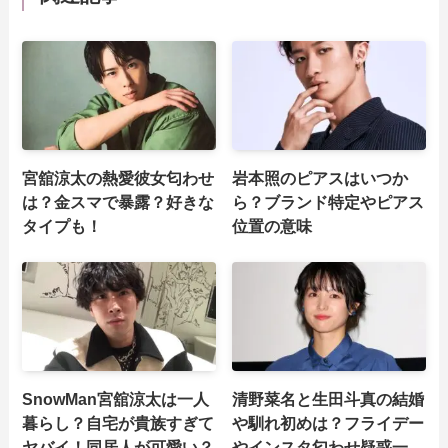
宮舘涼太の熱愛彼女匂わせ
岩本照のピアスはいつか
は？金スマで暴露？好きな
ら？ブランド特定やピアス
タイプも！
位置の意味
SnowMan宮舘涼太は一人
清野菜名と生田斗真の結婚
暮らし？自宅が貴族すぎて
や馴れ初めは？フライデー
ヤバイ！同居人が可愛い？
やインスタ匂わせ疑惑一