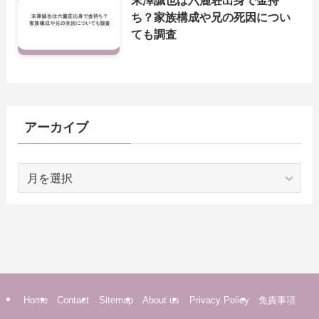
末澤誠也は六麓荘出身で金持
ち？家族構成や兄の死因につい
ても調査
アーカイブ
ア
ー
カ
イ
ブ
Home
Contact
Sitemap
About us
Privacy Policy
免責事項