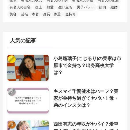
愛車
有名人の収入
有名人の子供
有名人の学校
有名人の家族
有名人の自宅
炎上
熱愛
生い立ち
男子バレー
筋肉
結婚
美容
芸名・本名
身長・体重
金持ち
人気の記事
小島瑠璃子(こじるり)の実家は市
原市で金持ち？出身高校大学
は？
キスマイ千賀健永はハーフ？実
家が金持ち過ぎてヤバい！母・
弟のインスタは？
西田有志の年収がヤバイ？愛車