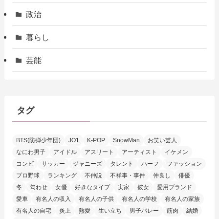
政治
暮らし
芸能
タグ
BTS(防弾少年団)
JO1
K-POP
SnowMan
お笑い芸人
なにわ男子
アイドル
アスリート
アーティスト
イケメン
コンビ
サッカー
ジャニーズ
タレント
ハーフ
ファッション
プロ野球
ランキング
不仲説
不祥事・事件
仲良し
俳優
冬
匂わせ
女優
好きなタイプ
実家
彼女
愛用ブランド
愛車
有名人の収入
有名人の子供
有名人の学校
有名人の家族
有名人の自宅
炎上
熱愛
生い立ち
男子バレー
筋肉
結婚