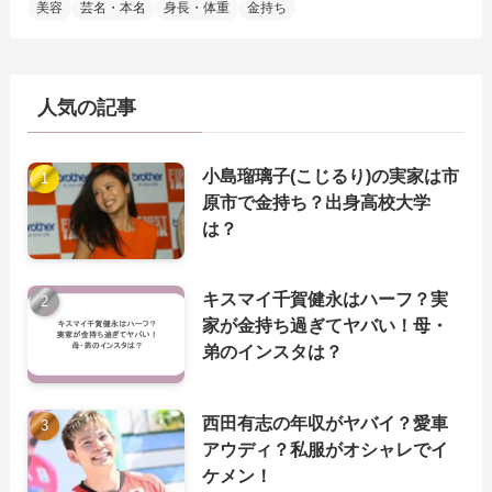
美容
芸名・本名
身長・体重
金持ち
人気の記事
小島瑠璃子(こじるり)の実家は市
原市で金持ち？出身高校大学
は？
キスマイ千賀健永はハーフ？実
家が金持ち過ぎてヤバい！母・
弟のインスタは？
西田有志の年収がヤバイ？愛車
アウディ？私服がオシャレでイ
ケメン！