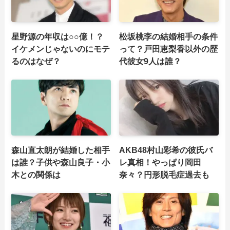
星野源の年収は○○億！？
松坂桃李の結婚相手の条件
イケメンじゃないのにモテ
って？戸田恵梨香以外の歴
るのはなぜ？
代彼女9人は誰？
森山直太朗が結婚した相手
AKB48村山彩希の彼氏バ
は誰？子供や森山良子・小
レ真相！やっぱり岡田
木との関係は
奈々？円形脱毛症過去も