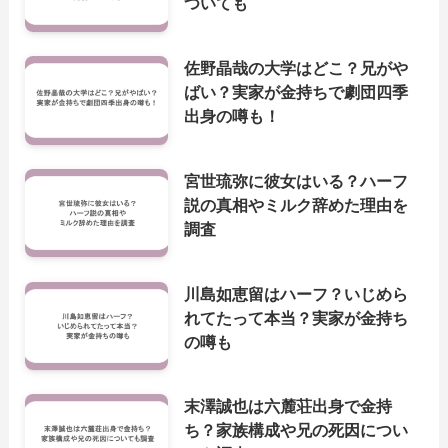
ついても
佐野晶哉の大学はどこ？兄がや
ばい？実家が金持ちで劇団四季
出身の噂も！
宮世琉弥に彼女はいる？ハーフ
説の真相やミルク辞めた理由を
調査
川島如恵留はハーフ？いじめら
れてたって本当？実家が金持ち
の噂も
末澤誠也は六麓荘出身で金持
ち？家族構成や兄の死因につい