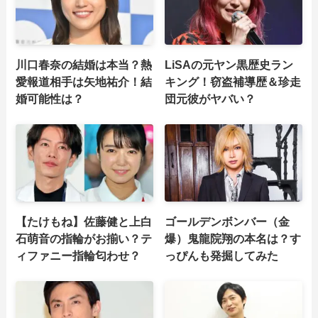
川口春奈の結婚は本当？熱
LiSAの元ヤン黒歴史ラン
愛報道相手は矢地祐介！結
キング！窃盗補導歴＆珍走
婚可能性は？
団元彼がヤバい？
【たけもね】佐藤健と上白
ゴールデンボンバー（金
石萌音の指輪がお揃い？テ
爆）鬼龍院翔の本名は？す
ィファニー指輪匂わせ？
っぴんも発掘してみた