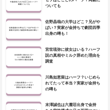
ついても
佐野晶哉の大学はどこ？兄がや
ばい？実家が金持ちで劇団四季
出身の噂も！
宮世琉弥に彼女はいる？ハーフ
説の真相やミルク辞めた理由を
調査
川島如恵留はハーフ？いじめら
れてたって本当？実家が金持ち
の噂も
末澤誠也は六麓荘出身で金持