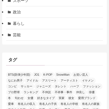
スポーツ
政治
暮らし
芸能
タグ
BTS(防弾少年団)
JO1
K-POP
SnowMan
お笑い芸人
なにわ男子
アイドル
アスリート
アーティスト
イケメン
コンビ
サッカー
ジャニーズ
タレント
ハーフ
ファッション
プロ野球
ランキング
不仲説
不祥事・事件
仲良し
俳優
冬
匂わせ
女優
好きなタイプ
実家
彼女
愛用ブランド
愛車
有名人の収入
有名人の子供
有名人の学校
有名人の家族