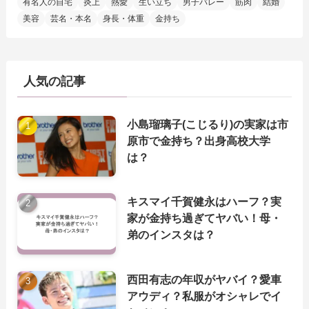
有名人の自宅
炎上
熱愛
生い立ち
男子バレー
筋肉
結婚
美容
芸名・本名
身長・体重
金持ち
人気の記事
小島瑠璃子(こじるり)の実家は市
原市で金持ち？出身高校大学
は？
キスマイ千賀健永はハーフ？実
家が金持ち過ぎてヤバい！母・
弟のインスタは？
西田有志の年収がヤバイ？愛車
アウディ？私服がオシャレでイ