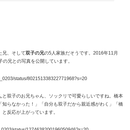
た兄、そして
双子の兄
の5人家族だそうです。2016年11月
双子の兄との写真を公開しています。
NA_0203/status/802151338322771968?s=20
んと双子のお兄ちゃん、ソックリで可愛らしいですね。橋本
「知らなかった！」「自分も双子だから親近感がわく」「橋
」と反応が上がっています。
A_0203/status/1274638200196050946?s=20