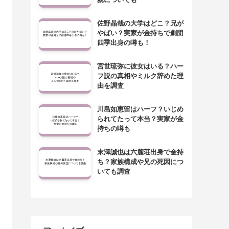
佐野晶哉の大学はどこ？兄が
やばい？実家が金持ちで劇団
四季出身の噂も！
宮世琉弥に彼女はいる？ハー
フ説の真相やミルク辞めた理
由を調査
川島如恵留はハーフ？いじめ
られてたって本当？実家が金
持ちの噂も
末澤誠也は六麓荘出身で金持
ち？家族構成や兄の死因につ
いても調査