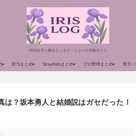
30代女子へ贈るエンタメ・ニュース情報サイト
め
BTSまとめ
StrayKidsまとめ
プロ野球まとめ
男子バ
真は？坂本勇人と結婚説はガセだった！
す。