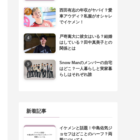
西田有志の年収がヤバイ？愛
車アウディ？私服がオシャレ
でイケメン！
戸嵜嵩大に彼女はいる？結婚
はしている？田中真美子との
関係とは
Snow Manのメンバーの自宅
はどこ？一人暮らしと実家暮
らしはそれぞれ誰
新着記事
イケメンと話題！中島佑気ジ
ョセフはどことのハーフ？両
親についても