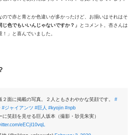
なので赤と青とか色違いが多かったけど、お揃いはそれはそ
同じ色でもいいんじゃないですか？」
とコメント。杏さんは
重！」と喜んでいました。
？
版２面に掲載の写真。２人ともさわやかな笑顔です。
#
奈
#ジャイアンツ
#巨人
#kyojin
#npb
ーに笑顔を見せる巨人坂本（撮影・玅見朱実）
witter.com/eECjI10vqL