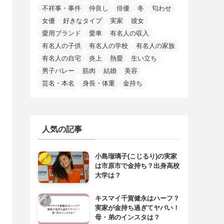
不祥事・事件
仲良し
俳優
冬
匂わせ
女優
好きなタイプ
実家
彼女
愛用ブランド
愛車
有名人の収入
有名人の子供
有名人の学校
有名人の家族
有名人の自宅
炎上
熱愛
生い立ち
男子バレー
筋肉
結婚
美容
芸名・本名
身長・体重
金持ち
人気の記事
小島瑠璃子(こじるり)の実家
は市原市で金持ち？出身高校
大学は？
キスマイ千賀健永はハーフ？
実家が金持ち過ぎてヤバい！
母・弟のインスタは？