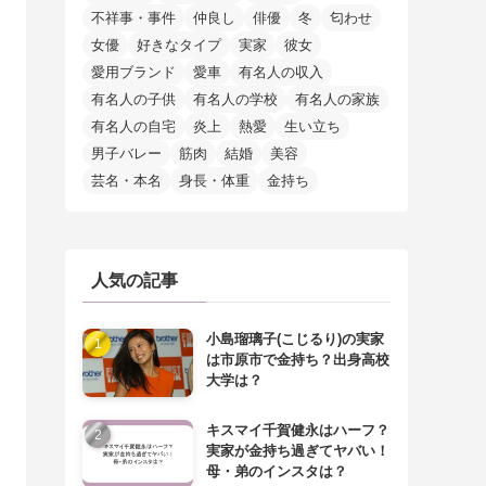
不祥事・事件
仲良し
俳優
冬
匂わせ
女優
好きなタイプ
実家
彼女
愛用ブランド
愛車
有名人の収入
有名人の子供
有名人の学校
有名人の家族
有名人の自宅
炎上
熱愛
生い立ち
男子バレー
筋肉
結婚
美容
芸名・本名
身長・体重
金持ち
人気の記事
小島瑠璃子(こじるり)の実家
は市原市で金持ち？出身高校
大学は？
キスマイ千賀健永はハーフ？
実家が金持ち過ぎてヤバい！
母・弟のインスタは？