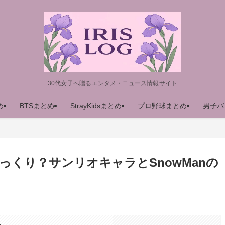
30代女子へ贈るエンタメ・ニュース情報サイト
め
BTSまとめ
StrayKidsまとめ
プロ野球まとめ
男子バ
っくり？サンリオキャラとSnowManの