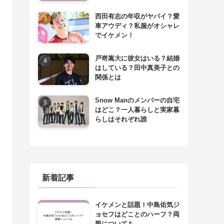
西田有志の年収がヤバイ？愛
車アウディ？私服がオシャレ
でイケメン！
戸嵜嵩大に彼女はいる？結婚
はしている？田中真美子との
関係とは
Snow Manのメンバーの自宅
はどこ？一人暮らしと実家暮
らしはそれぞれ誰
新着記事
イケメンと話題！中島佑気ジ
ョセフはどことのハーフ？両
親についても