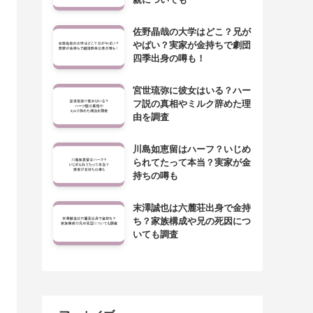
佐野晶哉の大学はどこ？兄が
やばい？実家が金持ちで劇団
四季出身の噂も！
宮世琉弥に彼女はいる？ハー
フ説の真相やミルク辞めた理
由を調査
川島如恵留はハーフ？いじめ
られてたって本当？実家が金
持ちの噂も
末澤誠也は六麓荘出身で金持
ち？家族構成や兄の死因につ
いても調査