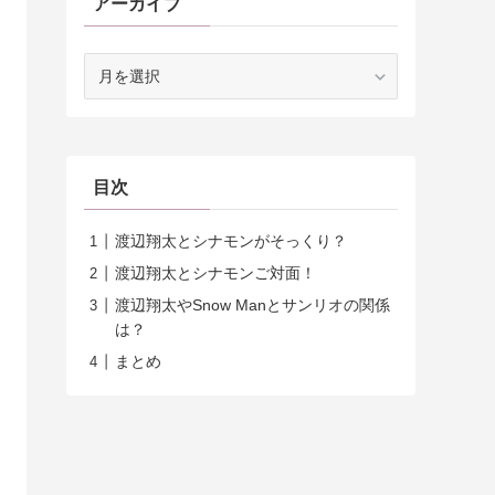
アーカイブ
ア
ー
カ
イ
ブ
目次
渡辺翔太とシナモンがそっくり？
渡辺翔太とシナモンご対面！
渡辺翔太やSnow Manとサンリオの関係
は？
まとめ