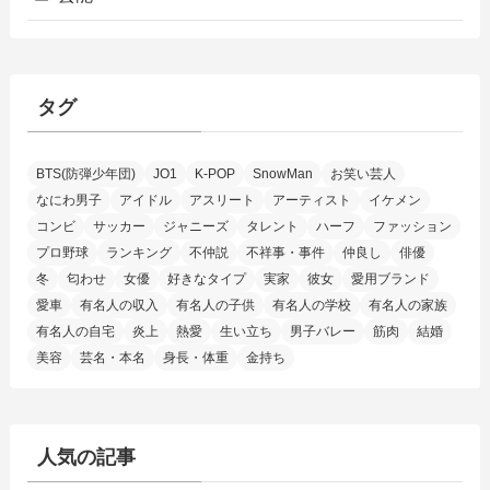
タグ
BTS(防弾少年団)
JO1
K-POP
SnowMan
お笑い芸人
なにわ男子
アイドル
アスリート
アーティスト
イケメン
コンビ
サッカー
ジャニーズ
タレント
ハーフ
ファッション
プロ野球
ランキング
不仲説
不祥事・事件
仲良し
俳優
冬
匂わせ
女優
好きなタイプ
実家
彼女
愛用ブランド
愛車
有名人の収入
有名人の子供
有名人の学校
有名人の家族
有名人の自宅
炎上
熱愛
生い立ち
男子バレー
筋肉
結婚
美容
芸名・本名
身長・体重
金持ち
人気の記事