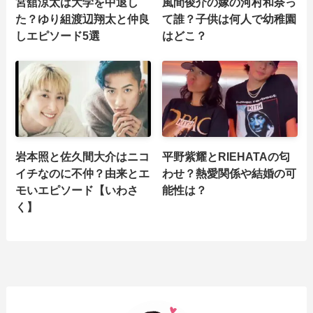
宮舘涼太は大学を中退し
風間俊介の嫁の河村和奈っ
た？ゆり組渡辺翔太と仲良
て誰？子供は何人で幼稚園
しエピソード5選
はどこ？
岩本照と佐久間大介はニコ
平野紫耀とRIEHATAの匂
イチなのに不仲？由来とエ
わせ？熱愛関係や結婚の可
モいエピソード【いわさ
能性は？
く】