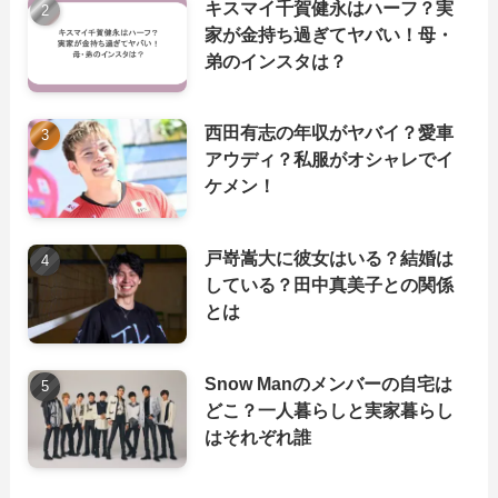
キスマイ千賀健永はハーフ？実
家が金持ち過ぎてヤバい！母・
弟のインスタは？
西田有志の年収がヤバイ？愛車
アウディ？私服がオシャレでイ
ケメン！
戸嵜嵩大に彼女はいる？結婚は
している？田中真美子との関係
とは
Snow Manのメンバーの自宅は
どこ？一人暮らしと実家暮らし
はそれぞれ誰