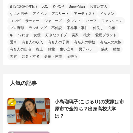
BTS(防弾少年団)
JO1
K-POP
SnowMan
お笑い芸人
なにわ男子
アイドル
アスリート
アーティスト
イケメン
コンビ
サッカー
ジャニーズ
タレント
ハーフ
ファッション
プロ野球
ランキング
不仲説
不祥事・事件
仲良し
俳優
冬
匂わせ
女優
好きなタイプ
実家
彼女
愛用ブランド
愛車
有名人の収入
有名人の子供
有名人の学校
有名人の家族
有名人の自宅
炎上
熱愛
生い立ち
男子バレー
筋肉
結婚
美容
芸名・本名
身長・体重
金持ち
人気の記事
小島瑠璃子(こじるり)の実家は市
原市で金持ち？出身高校大学
は？