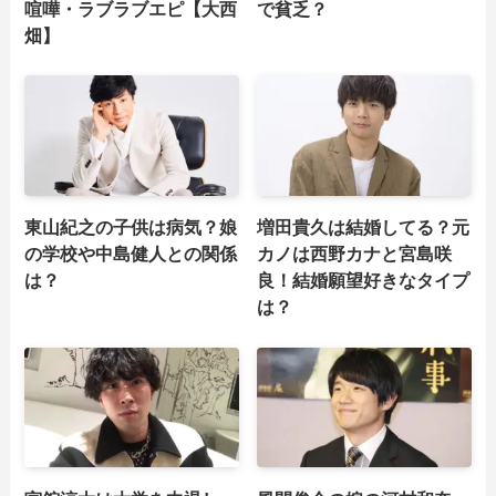
喧嘩・ラブラブエピ【大西
で貧乏？
畑】
東山紀之の子供は病気？娘
増田貴久は結婚してる？元
の学校や中島健人との関係
カノは西野カナと宮島咲
は？
良！結婚願望好きなタイプ
は？